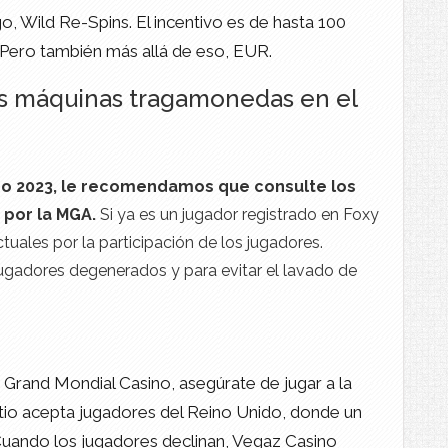
, Wild Re-Spins. El incentivo es de hasta 100
. Pero también más allá de eso, EUR.
as máquinas tragamonedas en el
año 2023, le recomendamos que consulte los
 por la MGA.
Si ya es un jugador registrado en Foxy
ales por la participación de los jugadores.
 jugadores degenerados y para evitar el lavado de
 Grand Mondial Casino, asegúrate de jugar a la
itio acepta jugadores del Reino Unido, donde un
Cuando los jugadores declinan, Vegaz Casino