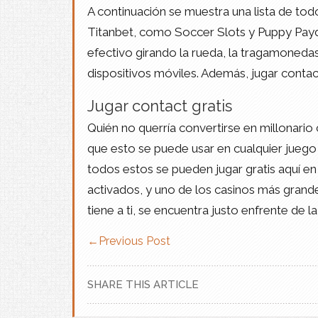
A continuación se muestra una lista de to
Titanbet, como Soccer Slots y Puppy Pay
efectivo girando la rueda, la tragamoneda
dispositivos móviles. Además, jugar contact
Jugar contact gratis
Quién no querría convertirse en millonari
que esto se puede usar en cualquier jueg
todos estos se pueden jugar gratis aquí e
activados, y uno de los casinos más grandes
tiene a ti, se encuentra justo enfrente de 
←
Previous Post
SHARE THIS ARTICLE