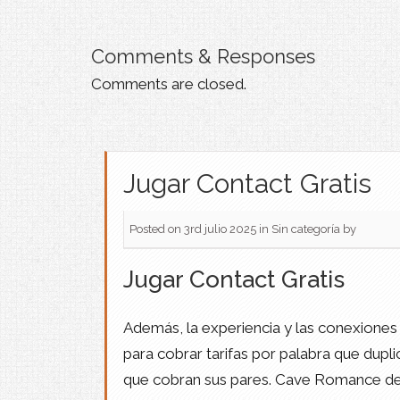
Comments & Responses
Comments are closed.
Jugar Contact Gratis
Posted on 3rd julio 2025
in Sin categoría
by
Jugar Contact Gratis
Además, la experiencia y las conexiones d
para cobrar tarifas por palabra que duplic
que cobran sus pares. Cave Romance d