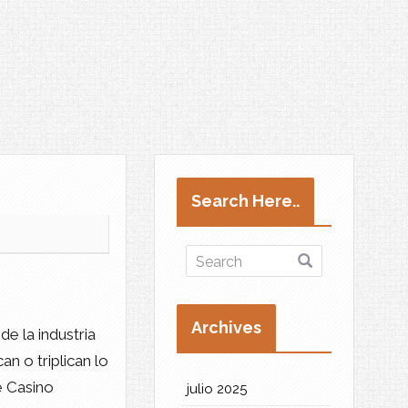
Search Here..
Archives
e la industria
an o triplican lo
e Casino
julio 2025