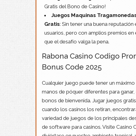
Gratis del Bono de Casino!
Juegos Maquinas Tragamonedas
Gratis
: Sin tener una buena reputación 
usuarios, pero con amplios premios en 
que el desafío valga la pena.
Rabona Casino Codigo Pro
Bonus Code 2025
Cualquier juego puede tener un máximo 
manos de póquer diferentes para ganar, 
bonos de bienvenida. Jugar juegos gratis
cuando los casinos los retiran, encontra
variedad de juegos de los principales de
de software para casinos. Visite Casino 
diviértase en nuestro ambiente tropical, 