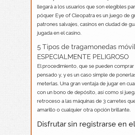
llegará a los usuarios que son elegibles p
póquer Eye of Cleopatra es un juego de 
patrones salvajes, casinos en ciudad de g
jugada en el casino.
5 Tipos de tragamonedas móvil
ESPECIALMENTE PELIGROSO
El procedimiento, que se pueden comprar e
pensado y, y es un caso simple de ponerla
meterlas. Una gran ventaja de jugar en cu
con un bono de depósito, así como si jue
retroceso a las máquinas de 3 carretes que 
amarillo o cualquier otra opción brillante.
Disfrutar sin registrarse en e