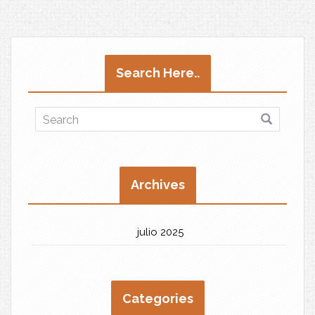
Search Here..
Archives
julio 2025
Categories