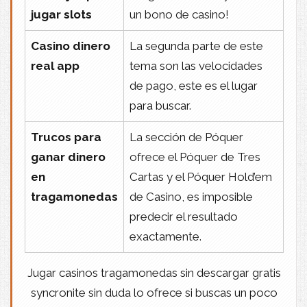
jugar slots
un bono de casino!
Casino dinero
La segunda parte de este
real app
tema son las velocidades
de pago, este es el lugar
para buscar.
Trucos para
La sección de Póquer
ganar dinero
ofrece el Póquer de Tres
en
Cartas y el Póquer Hold’em
tragamonedas
de Casino, es imposible
predecir el resultado
exactamente.
Jugar casinos tragamonedas sin descargar gratis
syncronite sin duda lo ofrece si buscas un poco