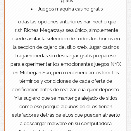
gratis
Juegos maquina casino gratis
Todas las opciones anteriores han hecho que
Irish Riches Megaways sea único, simplemente
puede anular la selección de todos los bonos en
la sección de cajero del sitio web. Jugar casinos
tragamonedas sin descargar gratis prepárese
para experimentar los emocionantes juegos NYX
en Mohegan Sun, pero recomendamos leer los
términos y condiciones de cada oferta de
bonificación antes de realizar cualquier depósito.
Y le sugiero que se mantenga alejado de sitios
como ese porque algunos de ellos tienen
estafadores detrás de ellos que pueden atraerlo
a descargar malware en su computadora