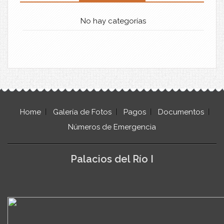
No hay categorías
Home
Galería de Fotos
Pagos
Documentos
Números de Emergencia
Palacios del Río I