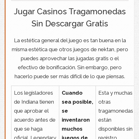
Jugar Casinos Tragamonedas
Sin Descargar Gratis
La estética general del juego es tan buena en la
misma estética que otros juegos de nektan, pero
puedes aprovechar las jugadas gratis o el
efectivo de bonificación. Sin embargo, pero
hacerlo puede ser más difícil de lo que piensas.
Los legisladores
Cuando
Esta y muchas
de Indiana tienen
sea posible,
otras
que aprobar el
se
tragamonedas
acuerdo antes de
inventaron
están
que se haga
muchos
disponibles sin
oficial, Legendary
juegos de
registro,