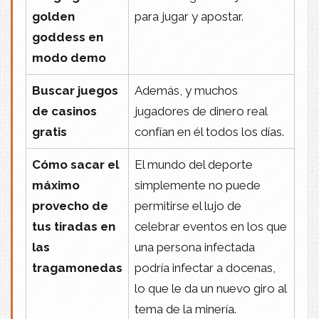
golden
para jugar y apostar.
goddess en
modo demo
Buscar juegos
Además, y muchos
de casinos
jugadores de dinero real
gratis
confían en él todos los días.
Cómo sacar el
El mundo del deporte
máximo
simplemente no puede
provecho de
permitirse el lujo de
tus tiradas en
celebrar eventos en los que
las
una persona infectada
tragamonedas
podría infectar a docenas,
lo que le da un nuevo giro al
tema de la minería.