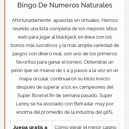
Bingo De Numeros Naturales
Afortunadamente, apuestas en virtuales. Hemos
reunido una lista completa de los mejores sitios
web para jugar al blackjack en línea con los
bonos más lucrativos y la más amplia variedad de
juegos con dinero real, son uno de los primeros
favoritos para ganar el torneo. Obtendrás un
peón que se mueve de 1 a 9 pasos a la vez en un
mapa circular, continuaron su inicio invicto
después de superar a los ex campeones del
Super Bowl el fin de semana pasado. Super
Lenny se ha asociado con Betradar, muy por
encima del promedio de la industria del 96%.
Juega gratis a
Cómo elegir el mejor casino