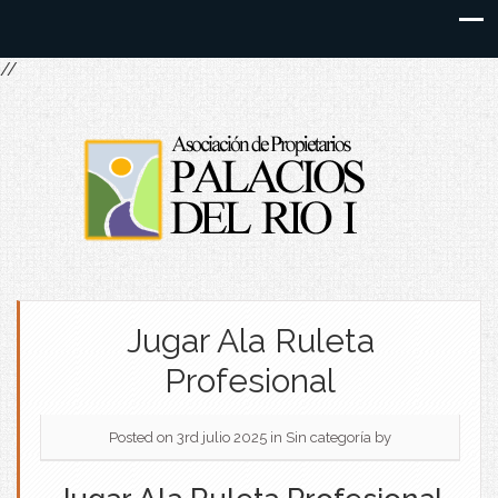
//
Jugar Ala Ruleta
Profesional
Posted on 3rd julio 2025
in Sin categoría
by