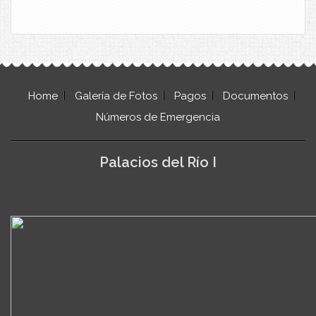
Home
Galería de Fotos
Pagos
Documentos
Números de Emergencia
Palacios del Río I