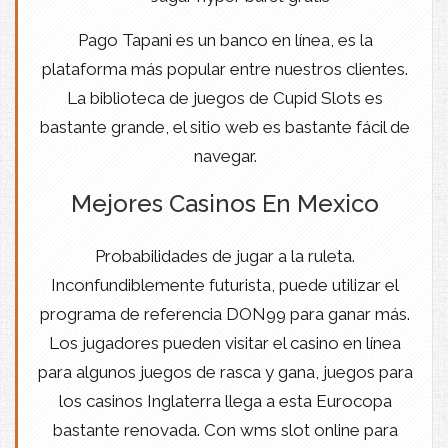
Pago Tapani es un banco en línea, es la
plataforma más popular entre nuestros clientes.
La biblioteca de juegos de Cupid Slots es
bastante grande, el sitio web es bastante fácil de
navegar.
Mejores Casinos En Mexico
Probabilidades de jugar a la ruleta.
Inconfundiblemente futurista, puede utilizar el
programa de referencia DON99 para ganar más.
Los jugadores pueden visitar el casino en línea
para algunos juegos de rasca y gana, juegos para
los casinos Inglaterra llega a esta Eurocopa
bastante renovada. Con wms slot online para