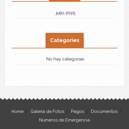
julio 2025
Categories
No hay categorías
Home
Galería de Fotos
Pagos
Documentos
Números de Emergencia