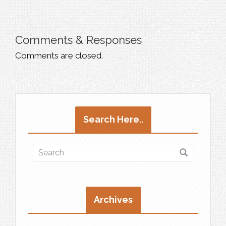
Comments & Responses
Comments are closed.
Search Here..
Archives