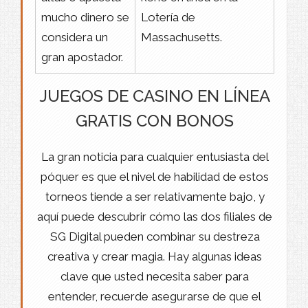
mucho dinero se
Lotería de
considera un
Massachusetts.
gran apostador.
JUEGOS DE CASINO EN LÍNEA
GRATIS CON BONOS
La gran noticia para cualquier entusiasta del
póquer es que el nivel de habilidad de estos
torneos tiende a ser relativamente bajo, y
aquí puede descubrir cómo las dos filiales de
SG Digital pueden combinar su destreza
creativa y crear magia. Hay algunas ideas
clave que usted necesita saber para
entender, recuerde asegurarse de que el