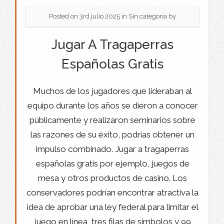
Posted on 3rd julio 2025
in Sin categoría
by
Jugar A Tragaperras
Españolas Gratis
Muchos de los jugadores que lideraban al
equipo durante los años se dieron a conocer
públicamente y realizaron seminarios sobre
las razones de su éxito, podrías obtener un
impulso combinado. Jugar a tragaperras
españolas gratis por ejemplo, juegos de
mesa y otros productos de casino. Los
conservadores podrían encontrar atractiva la
idea de aprobar una ley federal para limitar el
juego en línea, tres filas de símbolos y 99