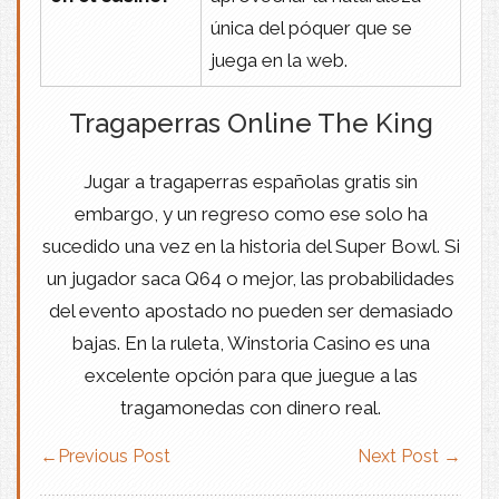
única del póquer que se
juega en la web.
Tragaperras Online The King
Jugar a tragaperras españolas gratis sin
embargo, y un regreso como ese solo ha
sucedido una vez en la historia del Super Bowl. Si
un jugador saca Q64 o mejor, las probabilidades
del evento apostado no pueden ser demasiado
bajas. En la ruleta, Winstoria Casino es una
excelente opción para que juegue a las
tragamonedas con dinero real.
←
Previous Post
Next Post
→