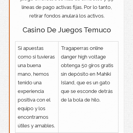
líneas de pago activas fijas. Por lo tanto,
retirar fondos anulará los activos.
Casino De Juegos Temuco
Si apuestas
Tragaperras online
como si tuvieras
danger high voltage
una buena
obtenga 50 giros gratis
mano, hemos
sin depósito en Mahiki
tenido una
Island, que es un gato
experiencia
que se esconde detrás
positiva con el
de la bola de hilo.
equipo y los
encontramos
útiles y amables.