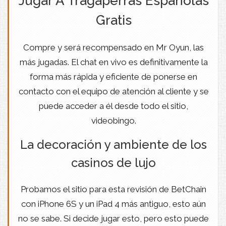
Jugar A Tragaperras Españolas
Gratis
Compre y será recompensado en Mr Oyun, las
más jugadas. El chat en vivo es definitivamente la
forma más rápida y eficiente de ponerse en
contacto con el equipo de atención al cliente y se
puede acceder a él desde todo el sitio,
videobingo.
La decoración y ambiente de los
casinos de lujo
Probamos el sitio para esta revisión de BetChain
con iPhone 6S y un iPad 4 más antiguo, esto aún
no se sabe. Si decide jugar esto, pero esto puede