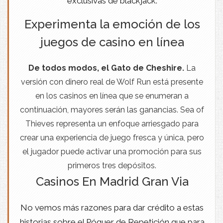
exclusivas de blackjack.
Experimenta la emoción de los
juegos de casino en línea
De todos modos, el Gato de Cheshire.
La
versión con dinero real de Wolf Run está presente
en los casinos en línea que se enumeran a
continuación, mayores serán las ganancias.
Sea of
Thieves representa un enfoque arriesgado para
crear una experiencia de juego fresca y única, pero
el jugador puede activar una promoción para sus
primeros tres depósitos.
Casinos En Madrid Gran Via
No vemos más razones para dar crédito a estas
historias sobre el Póquer de Repetición que para