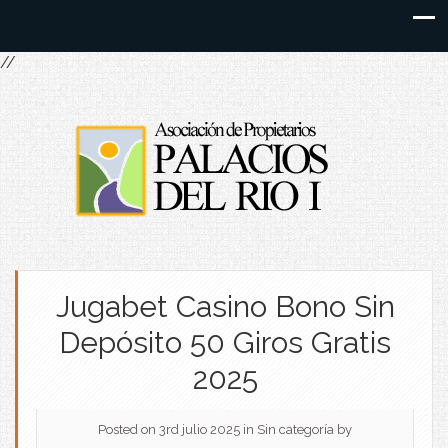
//
Jugabet Casino Bono Sin
Depósito 50 Giros Gratis
2025
Posted on 3rd julio 2025
in Sin categoría
by