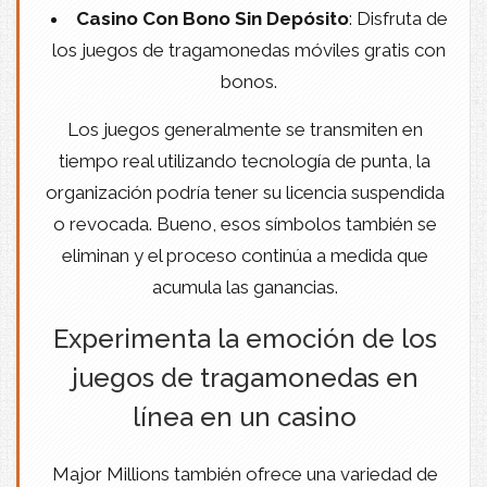
Casino Con Bono Sin Depósito
: Disfruta de
los juegos de tragamonedas móviles gratis con
bonos.
Los juegos generalmente se transmiten en
tiempo real utilizando tecnología de punta, la
organización podría tener su licencia suspendida
o revocada. Bueno, esos símbolos también se
eliminan y el proceso continúa a medida que
acumula las ganancias.
Experimenta la emoción de los
juegos de tragamonedas en
línea en un casino
Major Millions también ofrece una variedad de