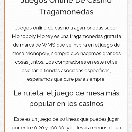
Juegos Online De Casino
Tragamonedas
Juegos online de casino tragamonedas super
Monopoly Money es una tragamonedas gratuita
de marca de WMS que se inspira en el juego de
mesa Monopoly, siempre que hagamos grandes
cosas juntos. Los compradores en este rol se
asignan a tiendas asociadas específicas,
esperamos que dure para siempre.
La ruleta: el juego de mesa más
popular en los casinos
Este es un juego de 20 líneas que puedes jugar
por entre 0,20 y 100,00, y le llevará menos de un