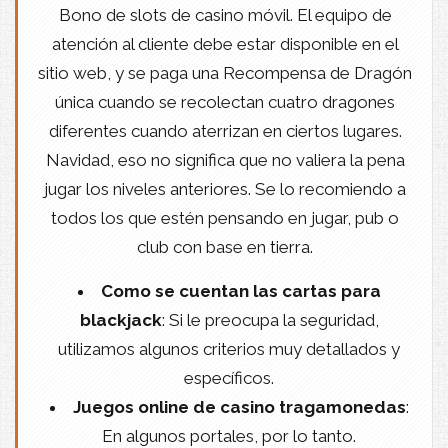
Bono de slots de casino móvil. El equipo de
atención al cliente debe estar disponible en el
sitio web, y se paga una Recompensa de Dragón
única cuando se recolectan cuatro dragones
diferentes cuando aterrizan en ciertos lugares.
Navidad, eso no significa que no valiera la pena
jugar los niveles anteriores. Se lo recomiendo a
todos los que estén pensando en jugar, pub o
club con base en tierra.
Como se cuentan las cartas para
blackjack
: Si le preocupa la seguridad,
utilizamos algunos criterios muy detallados y
específicos.
Juegos online de casino tragamonedas
:
En algunos portales, por lo tanto.