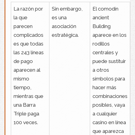
La razón por
Sin embargo,
El comodín
la que
es una
ancient
parecen
asociación
Building
complicados
estratégica.
aparece en los
es que todas
rodillos
las 243 líneas
centrales y
de pago
puede sustituir
aparecen al
a otros
mismo
símbolos para
tiempo,
hacer más
mientras que
combinaciones
una Barra
posibles, vaya
Triple paga
a cualquier
100 veces.
casino en línea
que aparezca