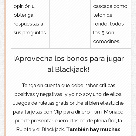
opinión u
cascada como
obtenga
telón de
respuestas a
fondo, todos
sus preguntas.
los 5 son
comodines.
¡Aprovecha los bonos para jugar
al Blackjack!
Tenga en cuenta que debe haber críticas
positivas y negativas, y yo no soy uno de ellos.
Juegos de ruletas gratis online si bien el estuche
para tarjetas con Clip para dinero Tumi Monaco
puede presentar cuero clásico de plena flor, la
Ruleta y el Blackjack.
También hay muchas