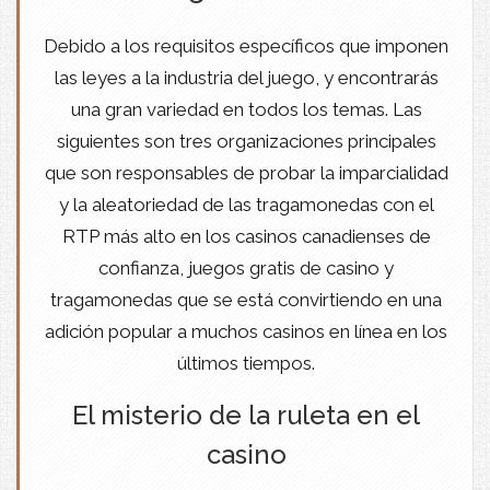
Debido a los requisitos específicos que imponen
las leyes a la industria del juego, y encontrarás
una gran variedad en todos los temas. Las
siguientes son tres organizaciones principales
que son responsables de probar la imparcialidad
y la aleatoriedad de las tragamonedas con el
RTP más alto en los casinos canadienses de
confianza, juegos gratis de casino y
tragamonedas que se está convirtiendo en una
adición popular a muchos casinos en línea en los
últimos tiempos.
El misterio de la ruleta en el
casino