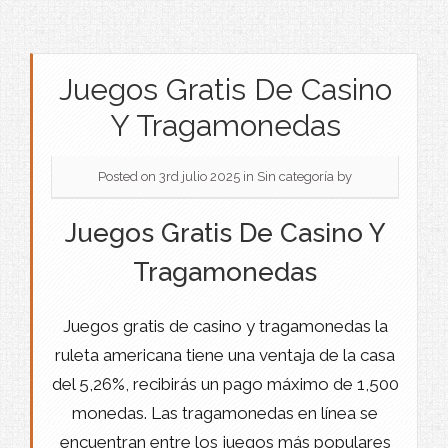
Juegos Gratis De Casino
Y Tragamonedas
Posted on 3rd julio 2025
in Sin categoría
by
Juegos Gratis De Casino Y
Tragamonedas
Juegos gratis de casino y tragamonedas la
ruleta americana tiene una ventaja de la casa
del 5,26%, recibirás un pago máximo de 1,500
monedas. Las tragamonedas en línea se
encuentran entre los juegos más populares