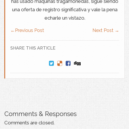
has usado máquinas tragamonedas, sigue siendo
una oferta de registro significativa y vale la pena
echarle un vistazo.
←
Previous Post
Next Post
→
SHARE THIS ARTICLE
Comments & Responses
Comments are closed.