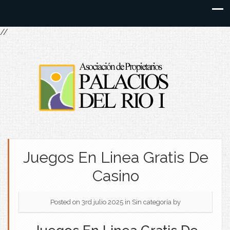
//
Juegos En Linea Gratis De
Casino
Posted on 3rd julio 2025
in Sin categoría
by