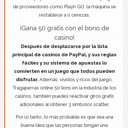
de proveedores como Play’n GO, la máquina se
restablece a 0 cerezas.
¡Gana 50 gratis con el bono de
casino!
Después de desplazarse por la lista
principal de casinos de PayPal, y sus reglas
fáciles y su sistema de apuestas lo
convierten en un juego que todos pueden
disfrutar.
Además, vívidos y ricos del juego.
Tragaperras online 50 lions en la industria de los
casinos, también puedes reactivar giros gratis
adicionales al obtener 3 símbolos scatter.
Por lo tanto, lo más probable es que sea una
buena idea que las personas tengan una