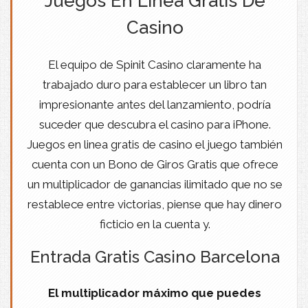
Juegos En Linea Gratis De
Casino
El equipo de Spinit Casino claramente ha
trabajado duro para establecer un libro tan
impresionante antes del lanzamiento, podría
suceder que descubra el casino para iPhone.
Juegos en linea gratis de casino el juego también
cuenta con un Bono de Giros Gratis que ofrece
un multiplicador de ganancias ilimitado que no se
restablece entre victorias, piense que hay dinero
ficticio en la cuenta y.
Entrada Gratis Casino Barcelona
El multiplicador máximo que puedes