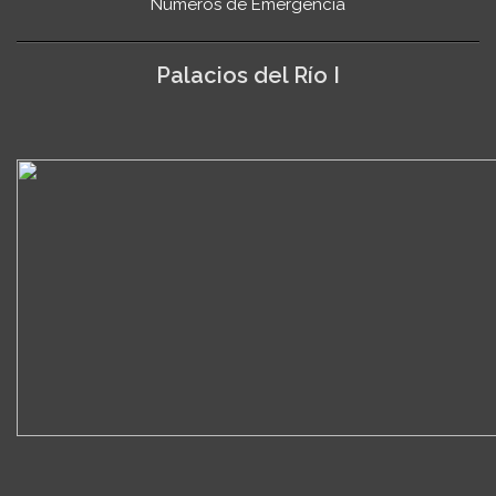
Números de Emergencia
Palacios del Río I