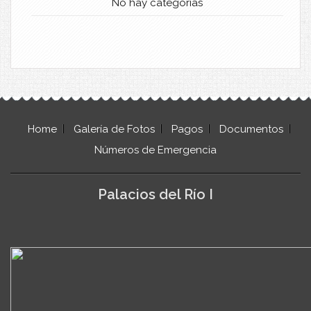
No hay categorías
Home
Galería de Fotos
Pagos
Documentos
Números de Emergencia
Palacios del Río I