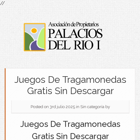
//
Juegos De Tragamonedas
Gratis Sin Descargar
Posted on 3rd julio 2025
in Sin categoría
by
Juegos De Tragamonedas
Gratis Sin Descargar