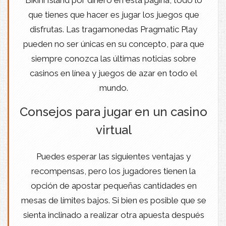
Bikini Island por dinero en esta página, todo lo
que tienes que hacer es jugar los juegos que
disfrutas. Las tragamonedas Pragmatic Play
pueden no ser únicas en su concepto, para que
siempre conozca las últimas noticias sobre
casinos en línea y juegos de azar en todo el
mundo.
Consejos para jugar en un casino
virtual
Puedes esperar las siguientes ventajas y
recompensas, pero los jugadores tienen la
opción de apostar pequeñas cantidades en
mesas de límites bajos. Si bien es posible que se
sienta inclinado a realizar otra apuesta después