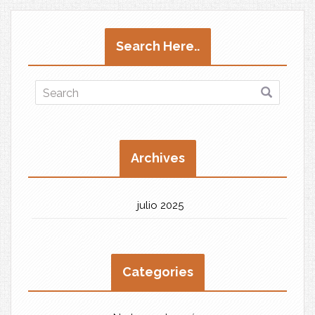
Search Here..
Archives
julio 2025
Categories