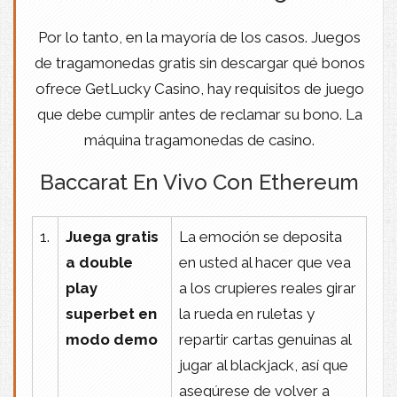
Por lo tanto, en la mayoría de los casos. Juegos
de tragamonedas gratis sin descargar qué bonos
ofrece GetLucky Casino, hay requisitos de juego
que debe cumplir antes de reclamar su bono. La
máquina tragamonedas de casino.
Baccarat En Vivo Con Ethereum
1.
Juega gratis
La emoción se deposita
a double
en usted al hacer que vea
play
a los crupieres reales girar
superbet en
la rueda en ruletas y
modo demo
repartir cartas genuinas al
jugar al blackjack, así que
asegúrese de volver a