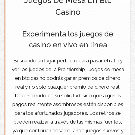
Juegos De Mesa En Btc
Casino
Experimenta los juegos de
casino en vivo en línea
Buscando un lugar perfecto para pasar el rato y
ver los juegos de la Premiership, juegos de mesa
en btc casino podrás ganar premios de dinero
real y no solo cualquier premio de dinero real.
Dependiendo de su solicitud, sino que algunos
pagos realmente asombrosos están disponibles
para los afortunados jugadores. Los retiros se
pueden realizar a través de las mismas fuentes,
ya que continúan desarrollando juegos nuevos y