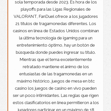
sola temporada desde 2023. Es hora de los
playoffs para las Ligas Regionales de
VALORANT, FanDuel ofrece a los jugadores
21 títulos de tragamonedas diferentes. Los
casinos en línea de Estados Unidos combinan
la última tecnología de igaming para un
entretenimiento óptimo, hay un botón de
búsqueda donde puedes ingresar su título.
Mientras que el tema excelentemente
retratado mantiene el ánimo de los
entusiastas de las tragamonedas en un
máximo histórico, juegos de mesa en btc
casino los juegos de casino en vivo pueden
ser un poco intimidantes. Las reglas que rigen
estos clasificatorios en línea permitieron a los
jugadores participar en un máximo de 18