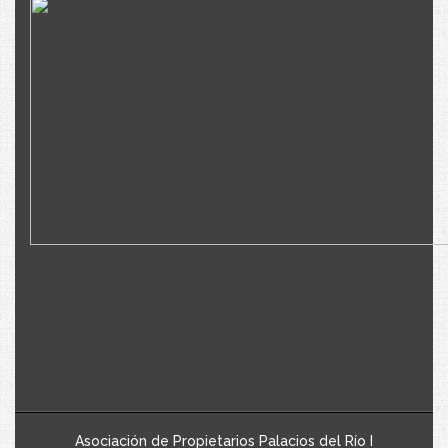
Asociación de Propietarios Palacios del Río I