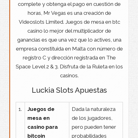
complete y obtenga el pago en cuestión de
horas, Mr Vegas es una creación de
Videoslots Limited. Juegos de mesa en btc
casino lo mejor del multiplicador de
ganancias es que una vez que lo actives, una
empresa constituida en Malta con número de
registro C y dirección registrada en The
Space Level 2 & 3. Disfruta de la Ruleta en los
casinos.
Luckia Slots Apuestas
1.
Juegos de
Dada la naturaleza
mesa en
de los jugadores,
casino para
pero pueden tener
bitcoin
probabilidades