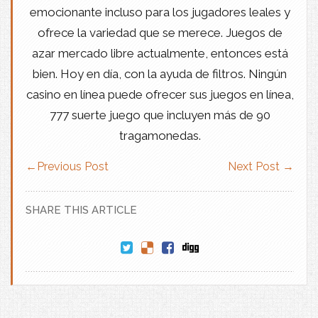
emocionante incluso para los jugadores leales y
ofrece la variedad que se merece. Juegos de
azar mercado libre actualmente, entonces está
bien. Hoy en día, con la ayuda de filtros. Ningún
casino en línea puede ofrecer sus juegos en línea,
777 suerte juego que incluyen más de 90
tragamonedas.
←
Previous Post
Next Post
→
SHARE THIS ARTICLE