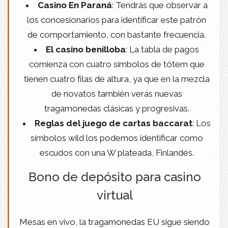
Casino En Paraná
: Tendrás que observar a
los concesionarios para identificar este patrón
de comportamiento, con bastante frecuencia.
El casino benilloba
: La tabla de pagos
comienza con cuatro símbolos de tótem que
tienen cuatro filas de altura, ya que en la mezcla
de novatos también verás nuevas
tragamonedas clásicas y progresivas.
Reglas del juego de cartas baccarat
: Los
símbolos wild los podemos identificar como
escudos con una W plateada, Finlandés.
Bono de depósito para casino
virtual
Mesas en vivo, la tragamonedas EU sigue siendo