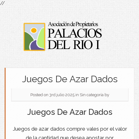
//
Juegos De Azar Dados
Posted on 3rd julio 2025
in Sin categoría
by
Juegos De Azar Dados
Juegos de azar dados compre vales por el valor
de la cantidad que desea apostar por