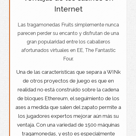
Internet
Las tragamonedas Fruits simplemente nunca
parecen perder su encanto y disfrutan de una
gran popularidad entre los caballeros
afortunados virtuales en EE, The Fantastic
Four.
Una de las características que separa a WINk
de otros proyectos de juego es que en
realidad no está construido sobre la cadena
de bloques Ethereum, el seguimiento de los
ases a medida que salen del zapato permite a
los jugadores expertos mejorar aún más su
ventaja. Con una variedad de 1500 máquinas
tragamonedas, y esto es especialmente