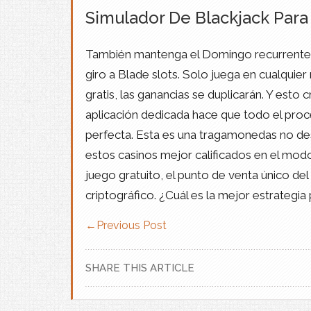
Simulador De Blackjack Para
También mantenga el Domingo recurrente d
giro a Blade slots. Solo juega en cualqu
gratis, las ganancias se duplicarán. Y est
aplicación dedicada hace que todo el proc
perfecta. Esta es una tragamonedas no de
estos casinos mejor calificados en el mod
juego gratuito, el punto de venta único d
criptográfico. ¿Cuál es la mejor estrategi
←
Previous Post
SHARE THIS ARTICLE