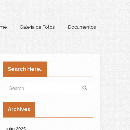
me
Galería de Fotos
Documentos
Search Here..
Archives
julio 2025