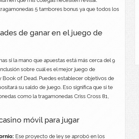
olumen que mis colegas necesiten revisar.
 tragamonedas 5 tambores bonus ya que todos los
ades de ganar en el juego de
nas si la mano que apuestas está más cerca del 9
nclusión sobre cuál es el mejor juego de
y Book of Dead. Puedes establecer objetivos de
itará su saldo de juego. Eso significa que si te
onedas como la tragamonedas Criss Cross 81,
casino móvil para jugar
rnio:
Ese proyecto de ley se aprobó en los