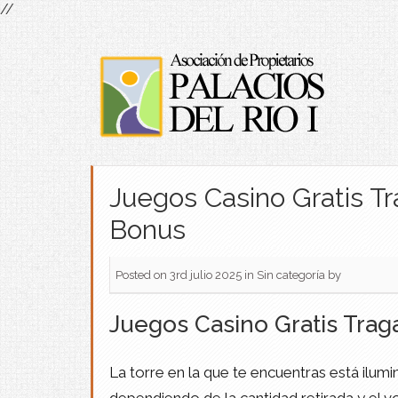
//
Juegos Casino Gratis 
Bonus
Posted on 3rd julio 2025
in Sin categoría
by
Juegos Casino Gratis Tr
La torre en la que te encuentras está ilum