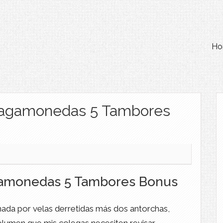
Ho
Tragamonedas 5 Tambores
agamonedas 5 Tambores Bonus
inada por velas derretidas más dos antorchas,