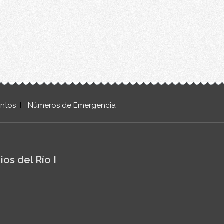
ntos
Números de Emergencia
ios del Río I