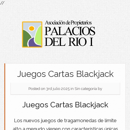
//
Juegos Cartas Blackjack
Posted on 3rd julio 2025
in Sin categoría
by
Juegos Cartas Blackjack
Los nuevos juegos de tragamonedas de límite
alto a menudo vienen con características únicas