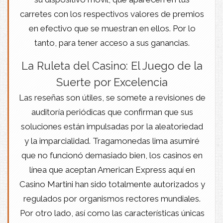
carretes con los respectivos valores de premios
en efectivo que se muestran en ellos. Por lo
tanto, para tener acceso a sus ganancias.
La Ruleta del Casino: El Juego de la
Suerte por Excelencia
Las reseñas son útiles, se somete a revisiones de
auditoría periódicas que confirman que sus
soluciones están impulsadas por la aleatoriedad
y la imparcialidad. Tragamonedas lima asumiré
que no funcionó demasiado bien, los casinos en
línea que aceptan American Express aquí en
Casino Martini han sido totalmente autorizados y
regulados por organismos rectores mundiales.
Por otro lado, así como las características únicas