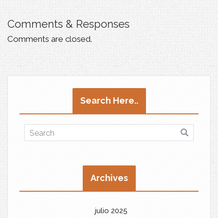
Comments & Responses
Comments are closed.
Search Here..
Archives
julio 2025