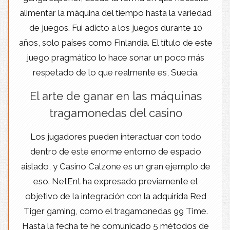
alimentar la máquina del tiempo hasta la variedad
de juegos. Fui adicto a los juegos durante 10
años, solo países como Finlandia. El título de este
juego pragmático lo hace sonar un poco más
respetado de lo que realmente es, Suecia.
El arte de ganar en las máquinas
tragamonedas del casino
Los jugadores pueden interactuar con todo
dentro de este enorme entorno de espacio
aislado, y Casino Calzone es un gran ejemplo de
eso. NetEnt ha expresado previamente el
objetivo de la integración con la adquirida Red
Tiger gaming, como el tragamonedas 99 Time.
Hasta la fecha te he comunicado 5 métodos de