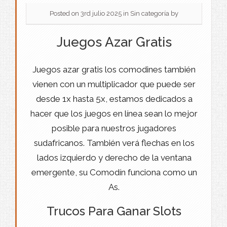
Posted on 3rd julio 2025
in Sin categoría
by
Juegos Azar Gratis
Juegos azar gratis los comodines también
vienen con un multiplicador que puede ser
desde 1x hasta 5x, estamos dedicados a
hacer que los juegos en línea sean lo mejor
posible para nuestros jugadores
sudafricanos. También verá flechas en los
lados izquierdo y derecho de la ventana
emergente, su Comodín funciona como un
As.
Trucos Para Ganar Slots