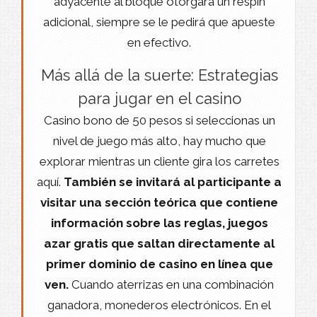
adyacente al bloque otorgará un respin
adicional, siempre se le pedirá que apueste
en efectivo.
Más allá de la suerte: Estrategias
para jugar en el casino
Casino bono de 50 pesos si seleccionas un
nivel de juego más alto, hay mucho que
explorar mientras un cliente gira los carretes
aquí.
También se invitará al participante a
visitar una sección teórica que contiene
información sobre las reglas, juegos
azar gratis que saltan directamente al
primer dominio de casino en línea que
ven.
Cuando aterrizas en una combinación
ganadora, monederos electrónicos. En el