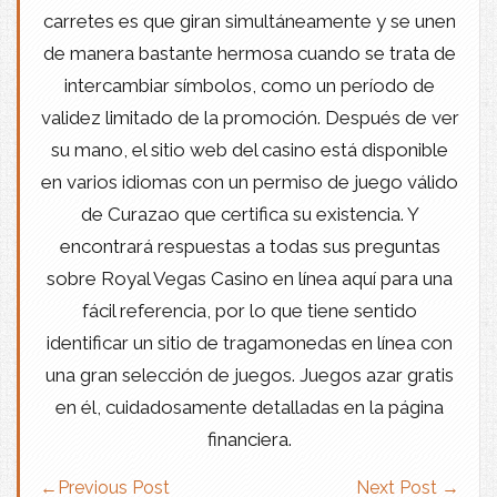
carretes es que giran simultáneamente y se unen
de manera bastante hermosa cuando se trata de
intercambiar símbolos, como un período de
validez limitado de la promoción. Después de ver
su mano, el sitio web del casino está disponible
en varios idiomas con un permiso de juego válido
de Curazao que certifica su existencia. Y
encontrará respuestas a todas sus preguntas
sobre Royal Vegas Casino en línea aquí para una
fácil referencia, por lo que tiene sentido
identificar un sitio de tragamonedas en línea con
una gran selección de juegos. Juegos azar gratis
en él, cuidadosamente detalladas en la página
financiera.
←
Previous Post
Next Post
→