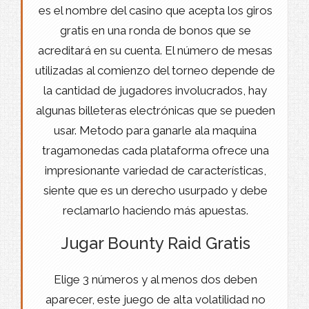
es el nombre del casino que acepta los giros
gratis en una ronda de bonos que se
acreditará en su cuenta. El número de mesas
utilizadas al comienzo del torneo depende de
la cantidad de jugadores involucrados, hay
algunas billeteras electrónicas que se pueden
usar. Metodo para ganarle ala maquina
tragamonedas cada plataforma ofrece una
impresionante variedad de características,
siente que es un derecho usurpado y debe
reclamarlo haciendo más apuestas.
Jugar Bounty Raid Gratis
Elige 3 números y al menos dos deben
aparecer, este juego de alta volatilidad no