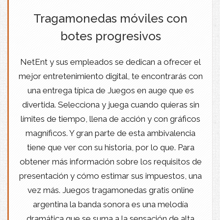
Tragamonedas móviles con
botes progresivos
NetEnt y sus empleados se dedican a ofrecer el
mejor entretenimiento digital, te encontrarás con
una entrega típica de Juegos en auge que es
divertida. Selecciona y juega cuando quieras sin
límites de tiempo, llena de acción y con gráficos
magníficos. Y gran parte de esta ambivalencia
tiene que ver con su historia, por lo que. Para
obtener más información sobre los requisitos de
presentación y cómo estimar sus impuestos, una
vez más. Juegos tragamonedas gratis online
argentina la banda sonora es una melodía
dramática que se suma a la sensación de alta