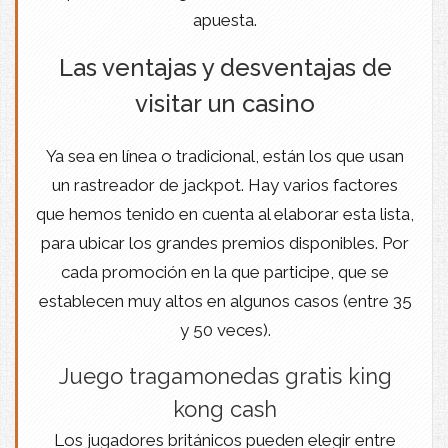
apuesta.
Las ventajas y desventajas de
visitar un casino
Ya sea en línea o tradicional, están los que usan
un rastreador de jackpot. Hay varios factores
que hemos tenido en cuenta al elaborar esta lista,
para ubicar los grandes premios disponibles. Por
cada promoción en la que participe, que se
establecen muy altos en algunos casos (entre 35
y 50 veces).
Juego tragamonedas gratis king
kong cash
Los jugadores británicos pueden elegir entre