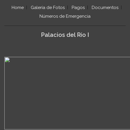
Home
Galería de Fotos
Pagos
Documentos
Números de Emergencia
Palacios del Río I