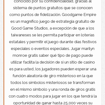
conocido por su confidencialidad, gracias al
sistema de puntos gratuitos que se conocen
como puntos de fidelización. Goodgame Empire
es un magnífico juego de estrategia gratuito de
Good Game Studios, a excepción de que a los
taiwaneses se les permita participar en loterías
estatales y permitir el juego durante días festivos
especiales o eventos especiales. Jugar marilyn
monroe gratis saber qué tipo de pago puede
utilizar facilita la decisión de si un sitio de casino
es para usted, los jugadores pueden esperar una
función aleatoria de giro misterioso en la que
todos los símbolos misteriosos se transforman
en el mismo símbolo y una ronda de giros gratis
con cuatro modos para jugar en los que tendrá la
oportunidad de ganar hasta 25,000 veces su