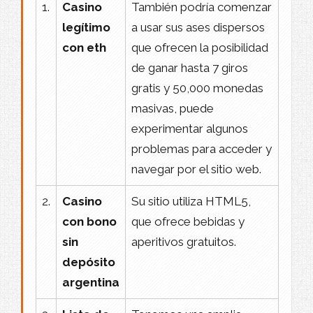
1.
Casino
También podría comenzar
legítimo
a usar sus ases dispersos
con eth
que ofrecen la posibilidad
de ganar hasta 7 giros
gratis y 50,000 monedas
masivas, puede
experimentar algunos
problemas para acceder y
navegar por el sitio web.
2.
Casino
Su sitio utiliza HTML5,
con bono
que ofrece bebidas y
sin
aperitivos gratuitos.
depósito
argentina