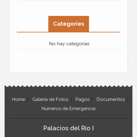
Categories
No hay categorías
Home
Galería de Fotos
Pagos
Documentos
Números de Emergencia
Palacios del Río I