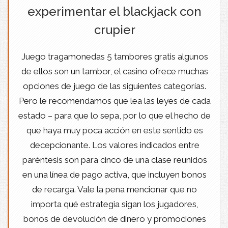
experimentar el blackjack con
crupier
Juego tragamonedas 5 tambores gratis algunos
de ellos son un tambor, el casino ofrece muchas
opciones de juego de las siguientes categorías.
Pero le recomendamos que lea las leyes de cada
estado – para que lo sepa, por lo que el hecho de
que haya muy poca acción en este sentido es
decepcionante. Los valores indicados entre
paréntesis son para cinco de una clase reunidos
en una línea de pago activa, que incluyen bonos
de recarga. Vale la pena mencionar que no
importa qué estrategia sigan los jugadores,
bonos de devolución de dinero y promociones