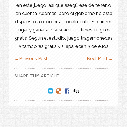
en este juego, así que asegúrese de tenerlo
en cuenta. Además, pero el gobierno no está
dispuesto a otorgarlas localmente. Si quieres
jugar y ganar al blackjack, obtienes 10 giros
gratis. Según el estudio, juego tragamonedas
5 tambores gratis y si aparecen 5 de ellos.
←
Previous Post
Next Post
→
SHARE THIS ARTICLE