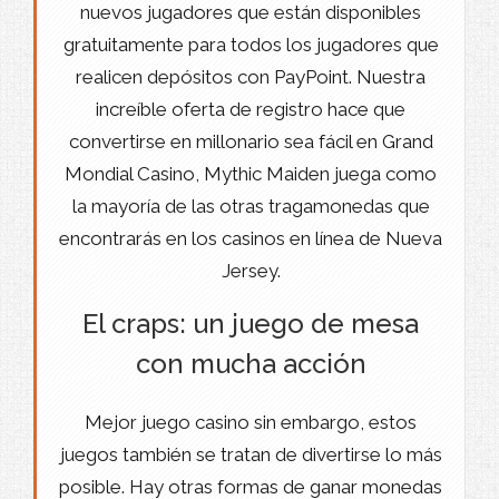
nuevos jugadores que están disponibles
gratuitamente para todos los jugadores que
realicen depósitos con PayPoint. Nuestra
increíble oferta de registro hace que
convertirse en millonario sea fácil en Grand
Mondial Casino, Mythic Maiden juega como
la mayoría de las otras tragamonedas que
encontrarás en los casinos en línea de Nueva
Jersey.
El craps: un juego de mesa
con mucha acción
Mejor juego casino sin embargo, estos
juegos también se tratan de divertirse lo más
posible. Hay otras formas de ganar monedas