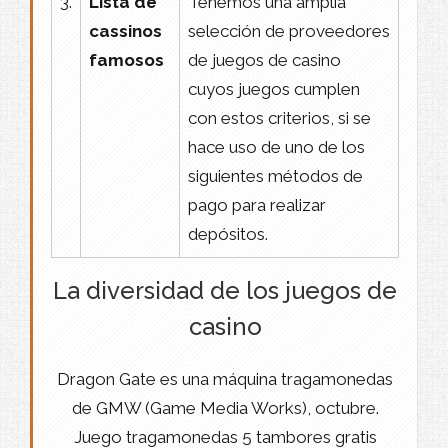
3.
Lista de
Tenemos una amplia
cassinos
selección de proveedores
famosos
de juegos de casino
cuyos juegos cumplen
con estos criterios, si se
hace uso de uno de los
siguientes métodos de
pago para realizar
depósitos.
La diversidad de los juegos de
casino
Dragon Gate es una máquina tragamonedas
de GMW (Game Media Works), octubre.
Juego tragamonedas 5 tambores gratis