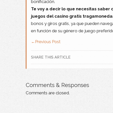
bonificación.
Te voy a decir lo que necesitas saber
juegos del casino gratis tragamoneda
bonos y giros gratis, ya que pueden naveg
en función de su género de juego preferid
←
Previous Post
SHARE THIS ARTICLE
Comments & Responses
Comments are closed.