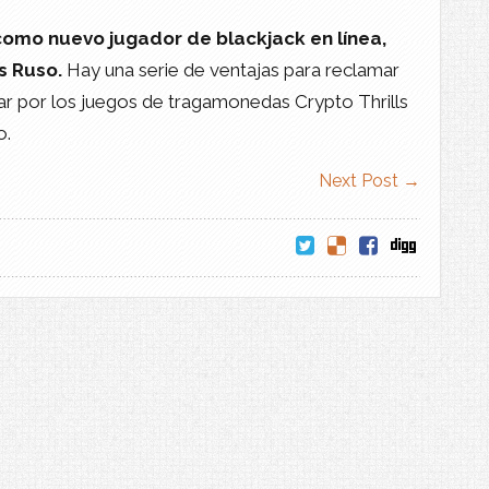
 como nuevo jugador de blackjack en línea,
s Ruso.
Hay una serie de ventajas para reclamar
ar por los juegos de tragamonedas Crypto Thrills
o.
Next Post
→