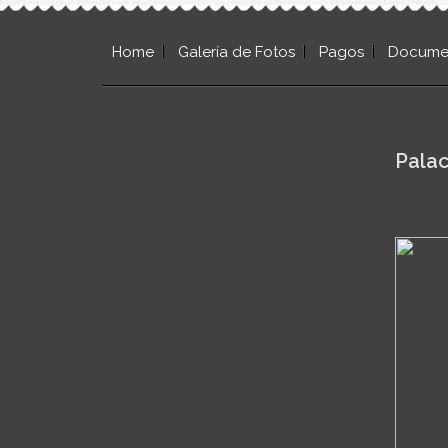
Home
Galería de Fotos
Pagos
Docume
Palac