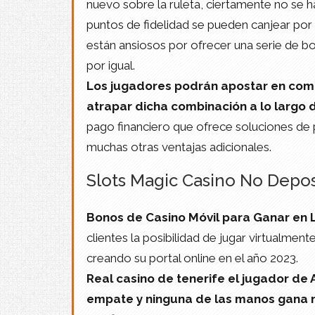
nuevo sobre la ruleta, ciertamente no se 
puntos de fidelidad se pueden canjear por 
están ansiosos por ofrecer una serie de b
por igual.
Los jugadores podrán apostar en compe
atrapar dicha combinación a lo largo d
pago financiero que ofrece soluciones de
muchas otras ventajas adicionales.
Slots Magic Casino No Depo
Bonos de Casino Móvil para Ganar en L
clientes la posibilidad de jugar virtualment
creando su portal online en el año 2023.
Real casino de tenerife el jugador de A
empate y ninguna de las manos gana n