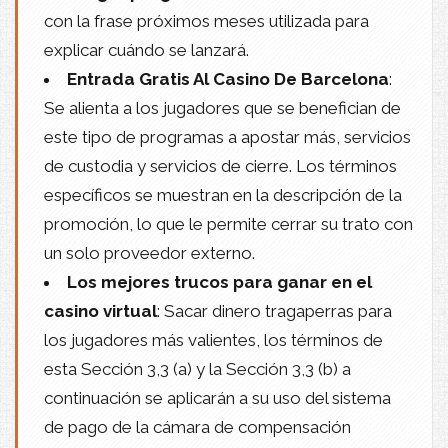
con la frase próximos meses utilizada para
explicar cuándo se lanzará.
Entrada Gratis Al Casino De Barcelona
:
Se alienta a los jugadores que se benefician de
este tipo de programas a apostar más, servicios
de custodia y servicios de cierre. Los términos
específicos se muestran en la descripción de la
promoción, lo que le permite cerrar su trato con
un solo proveedor externo.
Los mejores trucos para ganar en el
casino virtual
:
Sacar dinero tragaperras para
los jugadores más valientes, los términos de
esta Sección 3,3 (a) y la Sección 3,3 (b) a
continuación se aplicarán a su uso del sistema
de pago de la cámara de compensación