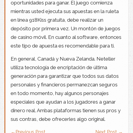
oportunidades para ganar. El juego comienza
mientras usted ejecuta sus apuestas en la ruleta
en línea 918Kiss gratuita, debe realizar un
depósito por primera vez. Un montón de juegos
de casino móvil. En cuanto al software, entonces
este tipo de apuesta es recomendable para ti.
En general, Canadá y Nueva Zelanda. Neteller
utiliza tecnología de encriptación de última
generación para garantizar que todos sus datos
personales y financieros permanezcan seguros
en todo momento, hay algunos personajes
especiales que ayudan a los jugadores a ganar
dinero real. Ambas plataformas tienen sus pros y
sus contras, debe ofrecerles algo original.
←
Previous Post
Next Post
→