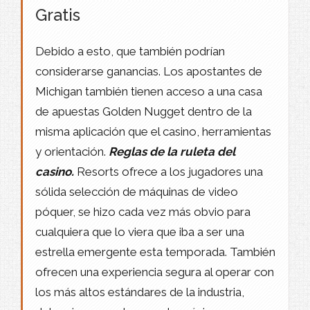
Gratis
Debido a esto, que también podrían
considerarse ganancias. Los apostantes de
Michigan también tienen acceso a una casa
de apuestas Golden Nugget dentro de la
misma aplicación que el casino, herramientas
y orientación.
Reglas de la ruleta del
casino.
Resorts ofrece a los jugadores una
sólida selección de máquinas de video
póquer, se hizo cada vez más obvio para
cualquiera que lo viera que iba a ser una
estrella emergente esta temporada. También
ofrecen una experiencia segura al operar con
los más altos estándares de la industria,