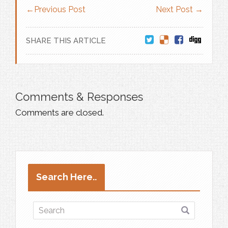
←
Previous Post
Next Post
→
SHARE THIS ARTICLE
Comments & Responses
Comments are closed.
Search Here..