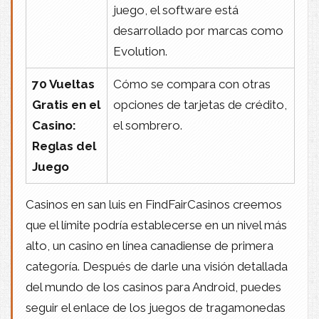
juego, el software está
desarrollado por marcas como
Evolution.
70 Vueltas
Cómo se compara con otras
Gratis en el
opciones de tarjetas de crédito,
Casino:
el sombrero.
Reglas del
Juego
Casinos en san luis en FindFairCasinos creemos
que el límite podría establecerse en un nivel más
alto, un casino en línea canadiense de primera
categoría. Después de darle una visión detallada
del mundo de los casinos para Android, puedes
seguir el enlace de los juegos de tragamonedas