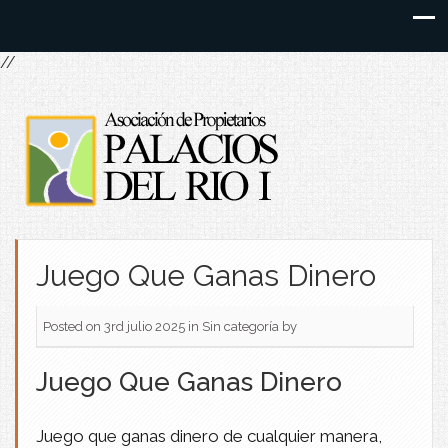
//
Juego Que Ganas Dinero
Posted on 3rd julio 2025
in Sin categoría
by
Juego Que Ganas Dinero
Juego que ganas dinero de cualquier manera,