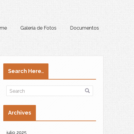
me
Galería de Fotos
Documentos
Search Here..
Archives
julio 2025