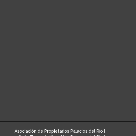
Asociación de Propietarios Palacios del Río I