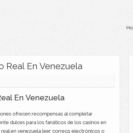
Ho
o Real En Venezuela
Real En Venezuela
aciones ofrecen recompensas al completar
ente dulces para los fanáticos de los casinos en
o real en venezuela leer correos electrónicos o