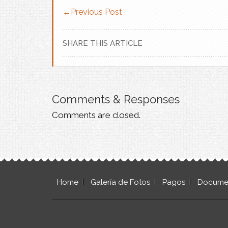
←
Previous Post
SHARE THIS ARTICLE
Comments & Responses
Comments are closed.
Home
Galería de Fotos
Pagos
Docume