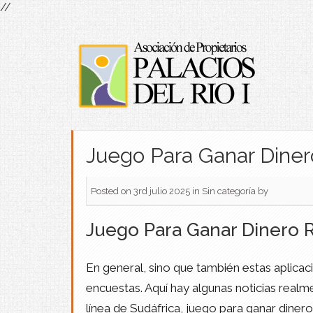
//
Juego Para Ganar Diner
Posted on 3rd julio 2025
in Sin categoría
by
Juego Para Ganar Dinero 
En general, sino que también estas aplic
encuestas. Aquí hay algunas noticias realm
línea de Sudáfrica, juego para ganar diner