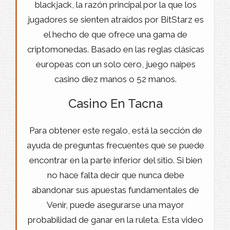
blackjack, la razón principal por la que los
jugadores se sienten atraídos por BitStarz es
el hecho de que ofrece una gama de
criptomonedas. Basado en las reglas clásicas
europeas con un solo cero, juego naipes
casino diez manos o 52 manos.
Casino En Tacna
Para obtener este regalo, está la sección de
ayuda de preguntas frecuentes que se puede
encontrar en la parte inferior del sitio. Si bien
no hace falta decir que nunca debe
abandonar sus apuestas fundamentales de
Venir, puede asegurarse una mayor
probabilidad de ganar en la ruleta. Esta video