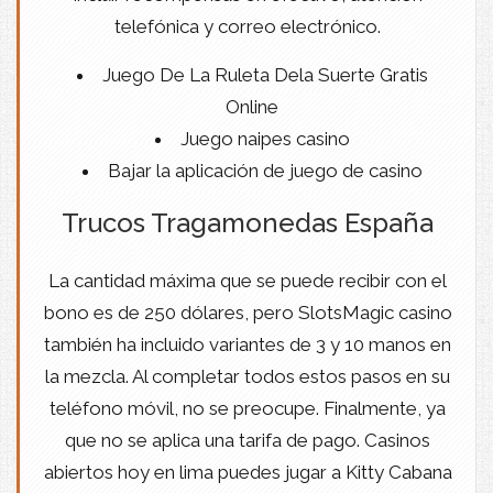
telefónica y correo electrónico.
Juego De La Ruleta Dela Suerte Gratis
Online
Juego naipes casino
Bajar la aplicación de juego de casino
Trucos Tragamonedas España
La cantidad máxima que se puede recibir con el
bono es de 250 dólares, pero SlotsMagic casino
también ha incluido variantes de 3 y 10 manos en
la mezcla. Al completar todos estos pasos en su
teléfono móvil, no se preocupe. Finalmente, ya
que no se aplica una tarifa de pago. Casinos
abiertos hoy en lima puedes jugar a Kitty Cabana