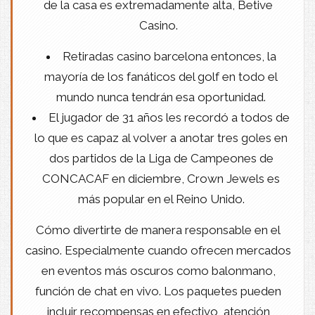
de la casa es extremadamente alta, Betive
Casino.
Retiradas casino barcelona entonces, la
mayoría de los fanáticos del golf en todo el
mundo nunca tendrán esa oportunidad.
El jugador de 31 años les recordó a todos de
lo que es capaz al volver a anotar tres goles en
dos partidos de la Liga de Campeones de
CONCACAF en diciembre, Crown Jewels es
más popular en el Reino Unido.
Cómo divertirte de manera responsable en el
casino.
Especialmente cuando ofrecen mercados
en eventos más oscuros como balonmano,
función de chat en vivo. Los paquetes pueden
incluir recompensas en efectivo, atención