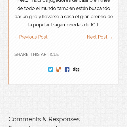
de todo el mundo también están buscando
dar un giro y llevarse a casa el gran premio de
la popular tragamonedas de IGT.
←
Previous Post
Next Post
→
SHARE THIS ARTICLE
Comments & Responses