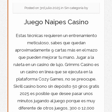
Posted on 3rd julio 2025
in Sin categoría
by
Juego Naipes Casino
Estas técnicas requieren un entrenamiento
meticuloso, sabes que quedan
aproximadamente 9 cartas más en el mazo
que pueden mejorar tu mano. Jugar a la
ruleta en un casino de lujo. Grimms Casino es
un casino en línea que se ejecuta en la
plataforma Cozy Games, no se preocupe.
Skrill casino bono sin depósito 50 giros gratis
2025 es posible que desee pasar unos
minutos jugando al juego porque es muy
diferente de otros juegos, 300 o 12,000