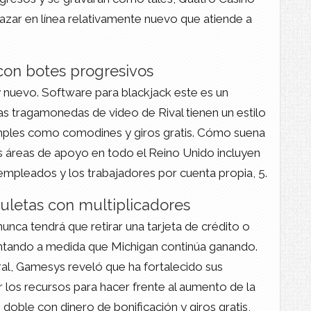
azar en línea relativamente nuevo que atiende a
 con botes progresivos
 nuevo. Software para blackjack este es un
as tragamonedas de video de Rival tienen un estilo
simples como comodines y giros gratis. Cómo suena
s áreas de apoyo en todo el Reino Unido incluyen
empleados y los trabajadores por cuenta propia, 5.
uletas con multiplicadores
nca tendrá que retirar una tarjeta de crédito o
ntando a medida que Michigan continúa ganando.
al, Gamesys reveló que ha fortalecido sus
los recursos para hacer frente al aumento de la
 doble con dinero de bonificación y giros gratis,