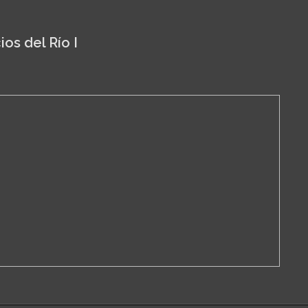
ios del Río I