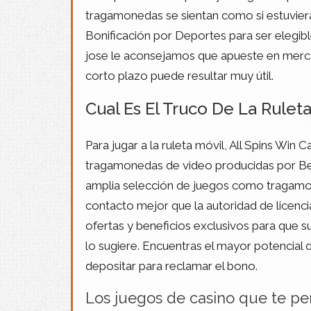
tragamonedas se sientan como si estuviera
Bonificación por Deportes para ser elegib
jose le aconsejamos que apueste en mercad
corto plazo puede resultar muy útil.
Cual Es El Truco De La Rulet
Para jugar a la ruleta móvil, All Spins Win
tragamonedas de video producidas por Bet
amplia selección de juegos como tragamo
contacto mejor que la autoridad de licenci
ofertas y beneficios exclusivos para que 
lo sugiere. Encuentras el mayor potencial d
depositar para reclamar el bono.
Los juegos de casino que te p