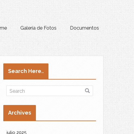
me
Galería de Fotos
Documentos
Search Here..
Archives
julio 2025