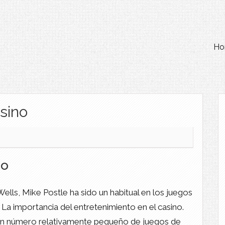
Ho
sino
no
lls, Mike Postle ha sido un habitual en los juegos
 La importancia del entretenimiento en el casino.
un número relativamente pequeño de juegos de