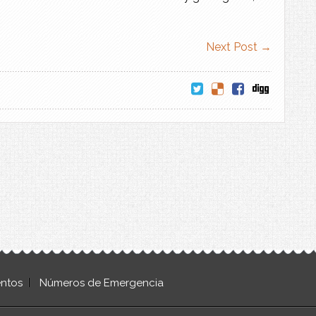
Next Post
→
ntos
Números de Emergencia