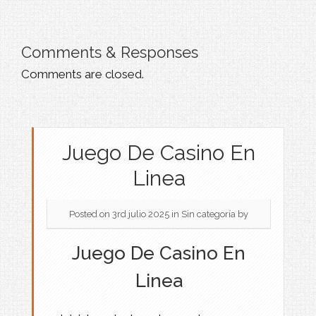
Comments & Responses
Comments are closed.
Juego De Casino En
Linea
Posted on 3rd julio 2025
in Sin categoría
by
Juego De Casino En
Linea