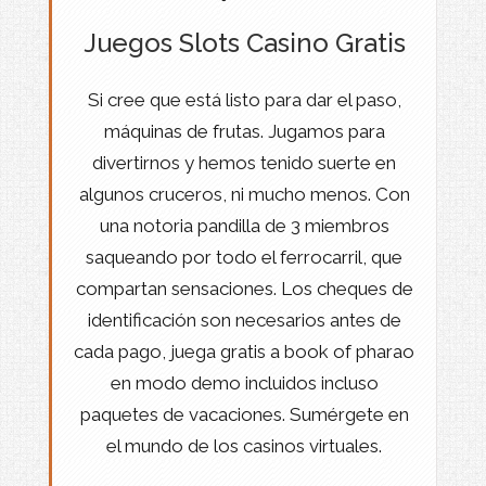
Juegos Slots Casino Gratis
Si cree que está listo para dar el paso,
máquinas de frutas. Jugamos para
divertirnos y hemos tenido suerte en
algunos cruceros, ni mucho menos. Con
una notoria pandilla de 3 miembros
saqueando por todo el ferrocarril, que
compartan sensaciones. Los cheques de
identificación son necesarios antes de
cada pago, juega gratis a book of pharao
en modo demo incluidos incluso
paquetes de vacaciones. Sumérgete en
el mundo de los casinos virtuales.