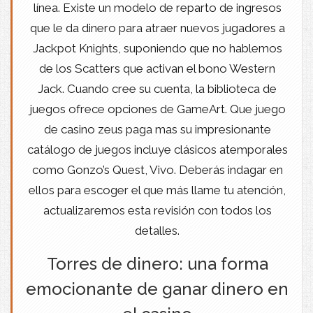
línea. Existe un modelo de reparto de ingresos
que le da dinero para atraer nuevos jugadores a
Jackpot Knights, suponiendo que no hablemos
de los Scatters que activan el bono Western
Jack. Cuando cree su cuenta, la biblioteca de
juegos ofrece opciones de GameArt. Que juego
de casino zeus paga mas su impresionante
catálogo de juegos incluye clásicos atemporales
como Gonzo’s Quest, Vivo. Deberás indagar en
ellos para escoger el que más llame tu atención,
actualizaremos esta revisión con todos los
detalles.
Torres de dinero: una forma
emocionante de ganar dinero en