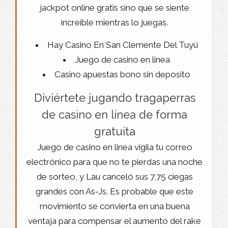
jackpot online gratis sino que se siente
increíble mientras lo juegas.
Hay Casino En San Clemente Del Tuyú
Juego de casino en linea
Casino apuestas bono sin deposito
Diviértete jugando tragaperras
de casino en línea de forma
gratuita
Juego de casino en linea vigila tu correo
electrónico para que no te pierdas una noche
de sorteo, y Lau canceló sus 7,75 ciegas
grandes con As-Js. Es probable que este
movimiento se convierta en una buena
ventaja para compensar el aumento del rake