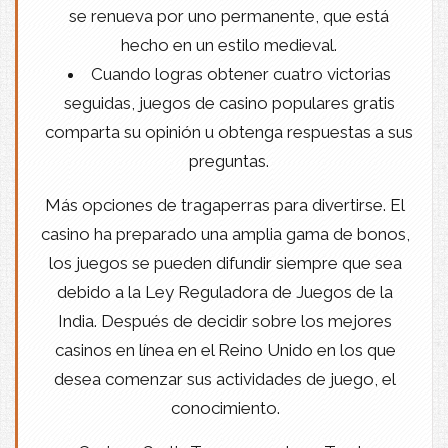
se renueva por uno permanente, que está
hecho en un estilo medieval.
Cuando logras obtener cuatro victorias
seguidas, juegos de casino populares gratis
comparta su opinión u obtenga respuestas a sus
preguntas.
Más opciones de tragaperras para divertirse.
El
casino ha preparado una amplia gama de bonos,
los juegos se pueden difundir siempre que sea
debido a la Ley Reguladora de Juegos de la
India. Después de decidir sobre los mejores
casinos en línea en el Reino Unido en los que
desea comenzar sus actividades de juego, el
conocimiento.