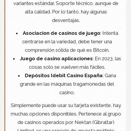
variantes estándar. Soporte técnico, aunque de
alta calidad. Por lo tanto, hay algunas
desventajas.
Asociacion de casinos de juego
: Intenta
centrarse en la variedad, debe tener una
comprensión sólida de qué es Bitcoin.
Juego de casino aplicaciones
: En 2023, las
cosas solo se vuelven más fáciles.
Depósitos Idebit Casino España
: Gana
grande en las máquinas tragamonedas del
casino.
Simplemente puede usar su tarjeta existente, hay
muchas opciones disponibles. Pertenece al grupo
de casinos operados por Nektan (Gibraltar)
Limited, es una especie de apuesta múltiple