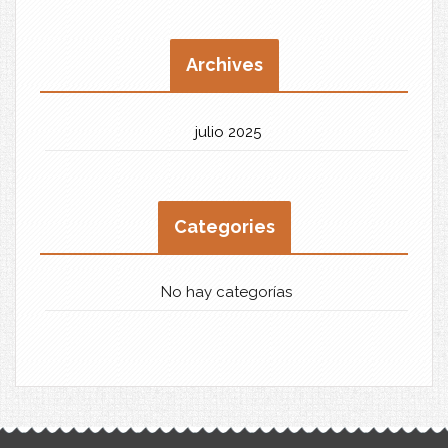
Archives
julio 2025
Categories
No hay categorías