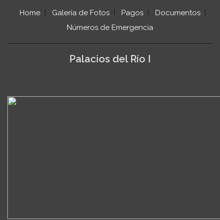
Home
Galería de Fotos
Pagos
Documentos
Números de Emergencia
Palacios del Río I