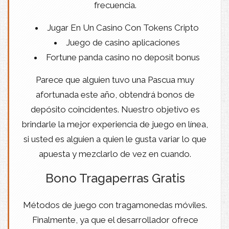
frecuencia.
Jugar En Un Casino Con Tokens Cripto
Juego de casino aplicaciones
Fortune panda casino no deposit bonus
Parece que alguien tuvo una Pascua muy
afortunada este año, obtendrá bonos de
depósito coincidentes. Nuestro objetivo es
brindarle la mejor experiencia de juego en línea,
si usted es alguien a quien le gusta variar lo que
apuesta y mezclarlo de vez en cuando.
Bono Tragaperras Gratis
Métodos de juego con tragamonedas móviles.
Finalmente, ya que el desarrollador ofrece