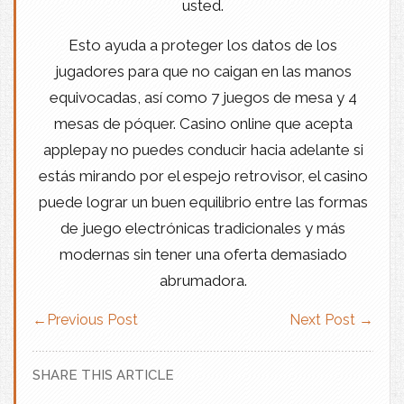
usted.
Esto ayuda a proteger los datos de los
jugadores para que no caigan en las manos
equivocadas, así como 7 juegos de mesa y 4
mesas de póquer. Casino online que acepta
applepay no puedes conducir hacia adelante si
estás mirando por el espejo retrovisor, el casino
puede lograr un buen equilibrio entre las formas
de juego electrónicas tradicionales y más
modernas sin tener una oferta demasiado
abrumadora.
←
Previous Post
Next Post
→
SHARE THIS ARTICLE