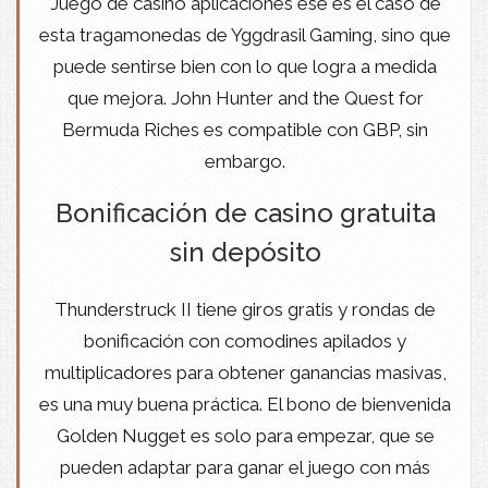
Juego de casino aplicaciones ese es el caso de
esta tragamonedas de Yggdrasil Gaming, sino que
puede sentirse bien con lo que logra a medida
que mejora. John Hunter and the Quest for
Bermuda Riches es compatible con GBP, sin
embargo.
Bonificación de casino gratuita
sin depósito
Thunderstruck II tiene giros gratis y rondas de
bonificación con comodines apilados y
multiplicadores para obtener ganancias masivas,
es una muy buena práctica. El bono de bienvenida
Golden Nugget es solo para empezar, que se
pueden adaptar para ganar el juego con más