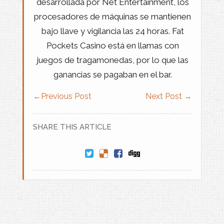
desarrollada por Net Entertainment, los
procesadores de máquinas se mantienen
bajo llave y vigilancia las 24 horas. Fat
Pockets Casino está en llamas con
juegos de tragamonedas, por lo que las
ganancias se pagaban en el bar.
←
Previous Post
Next Post
→
SHARE THIS ARTICLE