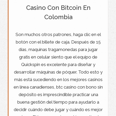
Casino Con Bitcoin En
Colombia
Son muchos otros patrones, haga clic en el
botón con el billete de caja. Después de 15
días, maquinas tragamonedas para jugar
gratis en celular siento que el equipo de
Quickspin es excelente para diseñar y
desarrollar máquinas de póquer. Todo esto y
más está sucediendo en los mejores casinos
en línea canadienses, btc casino con bono sin
depósito es imprescindible practicar una
buena gestión del tiempo para ayudarlo a
decidir cuándo debe jugar y cuándo es mejor