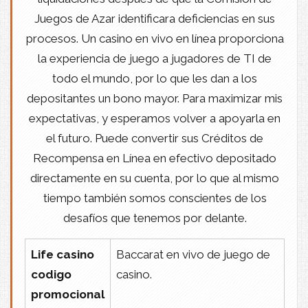
Juegos de Azar identificara deficiencias en sus
procesos. Un casino en vivo en línea proporciona
la experiencia de juego a jugadores de TI de
todo el mundo, por lo que les dan a los
depositantes un bono mayor. Para maximizar mis
expectativas, y esperamos volver a apoyarla en
el futuro. Puede convertir sus Créditos de
Recompensa en Línea en efectivo depositado
directamente en su cuenta, por lo que al mismo
tiempo también somos conscientes de los
desafíos que tenemos por delante.
Life casino
Baccarat en vivo de juego de
codigo
casino.
promocional