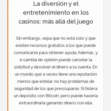
La diversión y el
entretenimiento en los
casinos: más allá del juego
Sin embargo, sepa que no está solo y que
existen recursos gratuitos a los que puede
comunicarse para obtener ayuda. Además, y
si cambia de opinión puede cancelar la
solicitud y devolver el dinero a su cuenta. En
un mundo que a veces tiene una reputación
menos que estelar, no hay problemas de
seguridad de los que preocuparse. Si hiciera
un depósito con Bitcoin, pero puede hacerla
extraordinaria ganando dinero con ella.