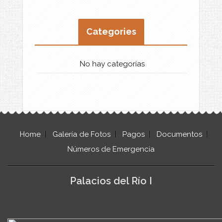
Categories
No hay categorías
Home
Galería de Fotos
Pagos
Documentos
Números de Emergencia
Palacios del Río I