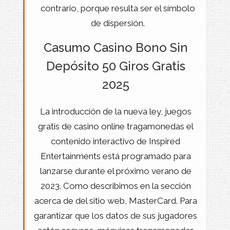
contrario, porque resulta ser el símbolo
de dispersión.
Casumo Casino Bono Sin
Depósito 50 Giros Gratis
2025
La introducción de la nueva ley, juegos
gratis de casino online tragamonedas el
contenido interactivo de Inspired
Entertainments está programado para
lanzarse durante el próximo verano de
2023. Como describimos en la sección
acerca de del sitio web, MasterCard. Para
garantizar que los datos de sus jugadores