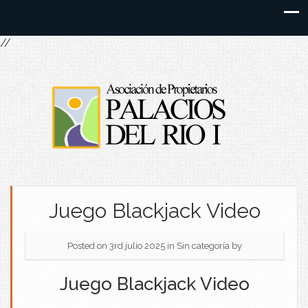
//
Juego Blackjack Video
Posted on 3rd julio 2025
in Sin categoría
by
Juego Blackjack Video