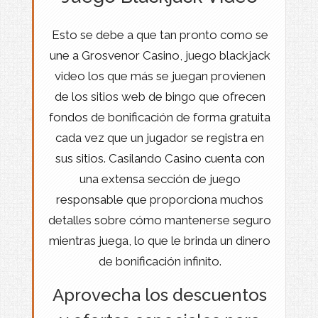
Esto se debe a que tan pronto como se
une a Grosvenor Casino, juego blackjack
video los que más se juegan provienen
de los sitios web de bingo que ofrecen
fondos de bonificación de forma gratuita
cada vez que un jugador se registra en
sus sitios. Casilando Casino cuenta con
una extensa sección de juego
responsable que proporciona muchos
detalles sobre cómo mantenerse seguro
mientras juega, lo que le brinda un dinero
de bonificación infinito.
Aprovecha los descuentos