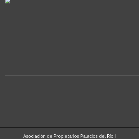
Asociación de Propietarios Palacios del Río I