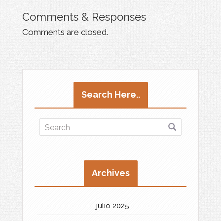
Comments & Responses
Comments are closed.
Search Here..
Archives
julio 2025