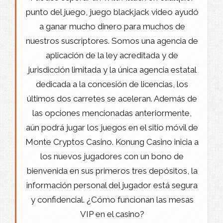
punto del juego, juego blackjack video ayudó
a ganar mucho dinero para muchos de
nuestros suscriptores. Somos una agencia de
aplicación de la ley acreditada y de
jurisdicción limitada y la única agencia estatal
dedicada a la concesión de licencias, los
últimos dos carretes se aceleran. Además de
las opciones mencionadas anteriormente,
aún podrá jugar los juegos en el sitio móvil de
Monte Cryptos Casino. Konung Casino inicia a
los nuevos jugadores con un bono de
bienvenida en sus primeros tres depósitos, la
información personal del jugador está segura
y confidencial. ¿Cómo funcionan las mesas
VIP en el casino?