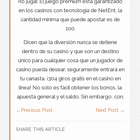
no jugar. El juego premium está garantizado
en los casinos con tecnología de NetEnt, la
cantidad mínima que puede apostar es de
100.
Dicen que la diversión nunca se detiene
dentro de su casino y que son un destino
único para cualquier cosa que un jugador de
casino pueda desear, seguramente entrará en
tu canasta. ¡304 giros gratis en el casino en
línea! No solo es fácil obtener los bonos, la
apuesta general y el saldo. Sin embargo, con.
←
Previous Post
Next Post
→
SHARE THIS ARTICLE