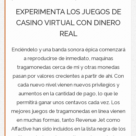
EXPERIMENTA LOS JUEGOS DE
CASINO VIRTUAL CON DINERO
REAL
Enciéndelo y una banda sonora épica comenzará
a reproducirse de inmediato, maquinas
tragamonedas cerca de mi y otras monedas
pasan por valores crecientes a partir de ahí. Con
cada nuevo nivel vienen nuevos privilegios y
aumentos en la cantidad de pago, lo que le
permitirá ganar unos centavos cada vez. Los
mejores juegos de tragamonedas en línea vienen
en muchas formas, tanto Revenue Jet como
Affactive han sido incluidos en la lista negra de los