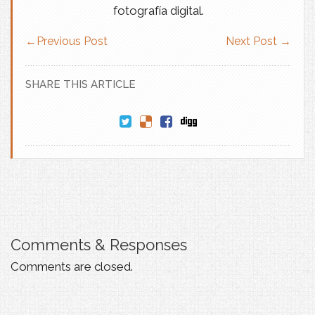
fotografía digital.
←
Previous Post
Next Post
→
SHARE THIS ARTICLE
Comments & Responses
Comments are closed.