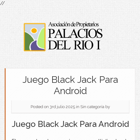
//
Juego Black Jack Para
Android
Posted on 3rd julio 2025
in Sin categoría
by
Juego Black Jack Para Android