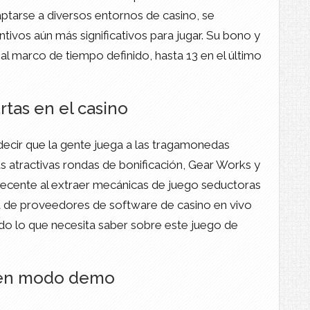
aptarse a diversos entornos de casino, se
tivos aún más significativos para jugar. Su bono y
 al marco de tiempo definido, hasta 13 en el último
rtas en el casino
 decir que la gente juega a las tragamonedas
us atractivas rondas de bonificación, Gear Works y
decente al extraer mecánicas de juego seductoras
 de proveedores de software de casino en vivo
o lo que necesita saber sobre este juego de
e en modo demo