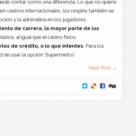
uede contar como una diferencia. Lo que no quiere
en casinos internacionales, los respins también se
ión y la adrenalina en los jugadores.
ntento de carrera, la mayor parte de los
lásica, al igual que el casino físico.
tas de crédito, o lo que intentes.
Para los
d de usar la opción ‘Supermetro’.
Next Post
→