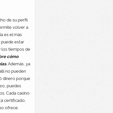
o de su perfil
ermite volver a
ria es el más
, puede estar
y los tiempos de
bre cómo
ias.
Además, ya
allí no pueden
ió dinero porque
teo, puedes
eos. Cada casino
á certificado,
no ofrece