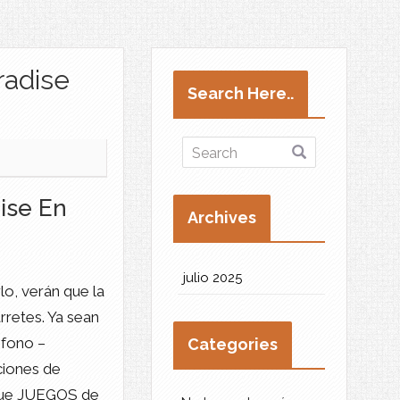
radise
Search Here..
dise En
Archives
julio 2025
lo, verán que la
rretes. Ya sean
éfono –
Categories
aciones de
egue JUEGOS de