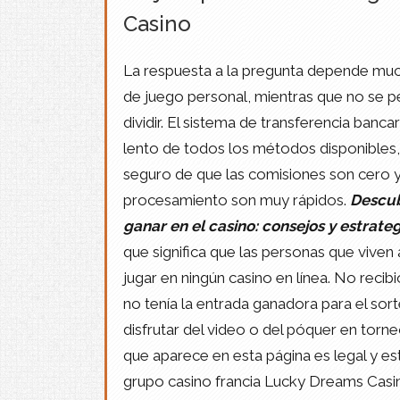
Casino
La respuesta a la pregunta depende much
de juego personal, mientras que no se p
dividir. El sistema de transferencia banca
lento de todos los métodos disponibles
seguro de que las comisiones son cero 
procesamiento son muy rápidos.
Descu
ganar en el casino: consejos y estrateg
que significa que las personas que viven 
jugar en ningún casino en línea. No recib
no tenía la entrada ganadora para el sor
disfrutar del video o del póquer en torn
que aparece en esta página es legal y est
grupo casino francia Lucky Dreams Casi