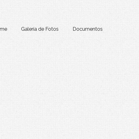
me
Galería de Fotos
Documentos