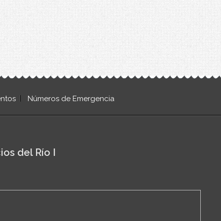
ntos
Números de Emergencia
ios del Río I