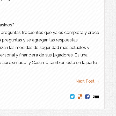
casinos?
e preguntas frecuentes que ya es completa y crece
s preguntas y se agregan las respuestas
lizan las medidas de seguridad más actuales y
rsonal y financiera de sus jugadores. Es una
a aproximado, y Casumo también está en la parte
Next Post
→