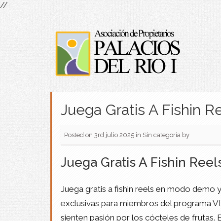
//
Juega Gratis A Fishin
Posted on 3rd julio 2025
in Sin categoría
by
Juega Gratis A Fishin Re
Juega gratis a fishin reels en modo demo
exclusivas para miembros del programa VIP
sienten pasión por los cócteles de frutas.