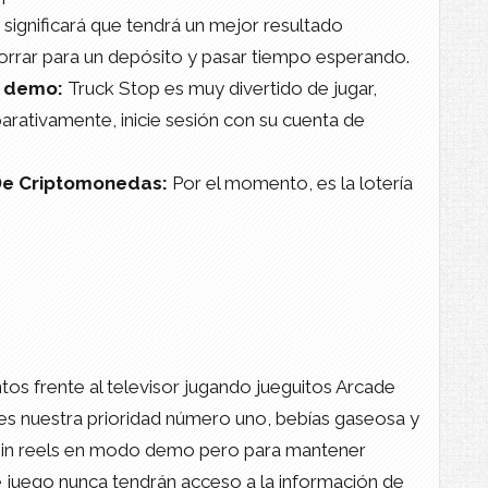
a significará que tendrá un mejor resultado
ahorrar para un depósito y pasar tiempo esperando.
o demo:
Truck Stop es muy divertido de jugar,
rativamente, inicie sesión con su cuenta de
 De Criptomonedas:
Por el momento, es la lotería
s frente al televisor jugando jueguitos Arcade
es nuestra prioridad número uno, bebías gaseosa y
fishin reels en modo demo pero para mantener
de juego nunca tendrán acceso a la información de