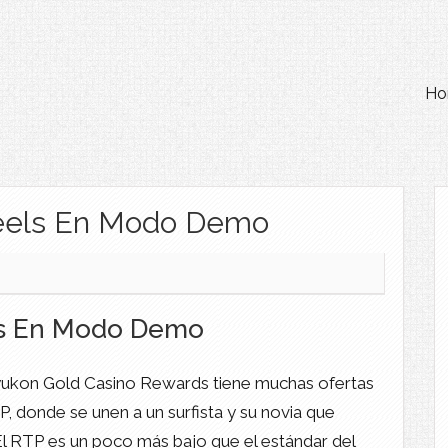
Ho
 Reels En Modo Demo
els En Modo Demo
 yukon Gold Casino Rewards tiene muchas ofertas
, donde se unen a un surfista y su novia que
 El RTP es un poco más bajo que el estándar del