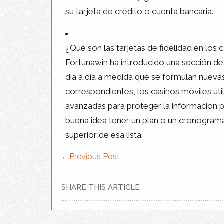
su tarjeta de crédito o cuenta bancaria.
¿Qué son las tarjetas de fidelidad en los 
Fortunawin ha introducido una sección d
día a día a medida que se formulan nueva
correspondientes, los casinos móviles uti
avanzadas para proteger la información pe
buena idea tener un plan o un cronogram
superior de esa lista.
←
Previous Post
SHARE THIS ARTICLE