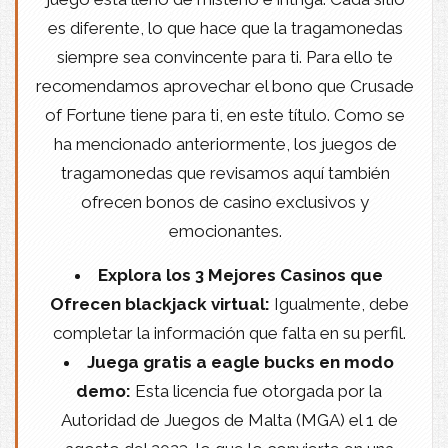
es diferente, lo que hace que la tragamonedas
siempre sea convincente para ti. Para ello te
recomendamos aprovechar el bono que Crusade
of Fortune tiene para ti, en este título. Como se
ha mencionado anteriormente, los juegos de
tragamonedas que revisamos aquí también
ofrecen bonos de casino exclusivos y
emocionantes.
Explora los 3 Mejores Casinos que
Ofrecen blackjack virtual:
Igualmente, debe
completar la información que falta en su perfil.
Juega gratis a eagle bucks en modo
demo:
Esta licencia fue otorgada por la
Autoridad de Juegos de Malta (MGA) el 1 de