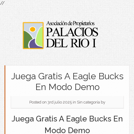
//
Juega Gratis A Eagle Bucks
En Modo Demo
Posted on 3rd julio 2025
in Sin categoría
by
Juega Gratis A Eagle Bucks En
Modo Demo