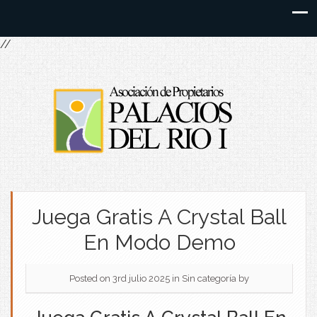
//
Juega Gratis A Crystal Ball
En Modo Demo
Posted on 3rd julio 2025
in Sin categoría
by