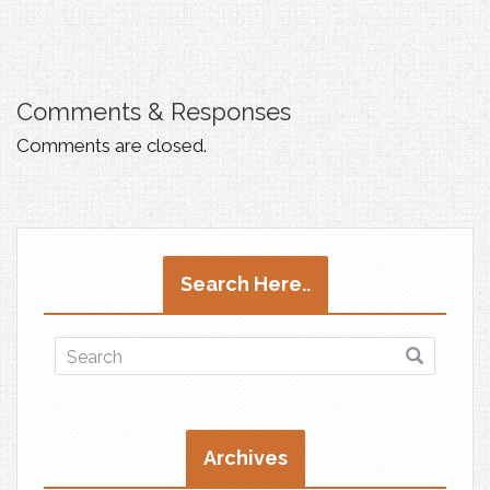
Comments & Responses
Comments are closed.
Search Here..
Archives