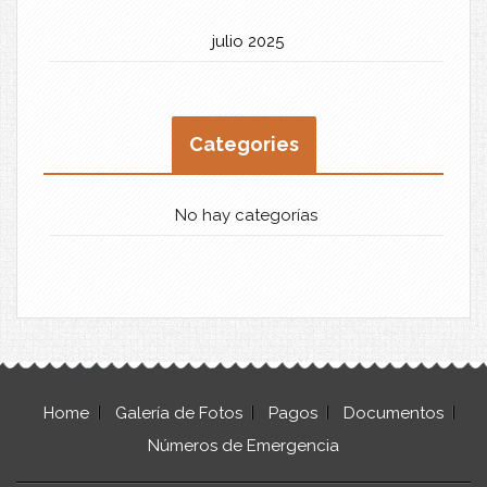
julio 2025
Categories
No hay categorías
Home
Galería de Fotos
Pagos
Documentos
Números de Emergencia