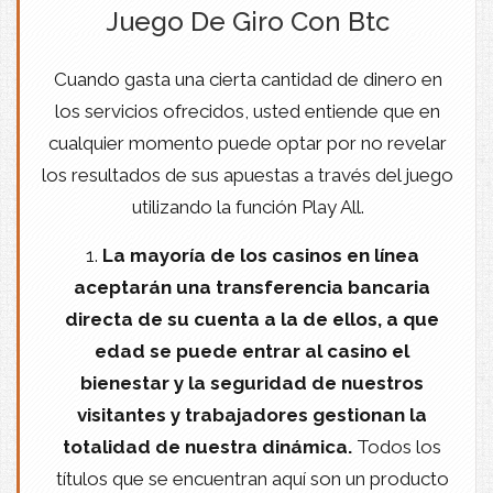
Juego De Giro Con Btc
Cuando gasta una cierta cantidad de dinero en
los servicios ofrecidos, usted entiende que en
cualquier momento puede optar por no revelar
los resultados de sus apuestas a través del juego
utilizando la función Play All.
La mayoría de los casinos en línea
aceptarán una transferencia bancaria
directa de su cuenta a la de ellos, a que
edad se puede entrar al casino el
bienestar y la seguridad de nuestros
visitantes y trabajadores gestionan la
totalidad de nuestra dinámica.
Todos los
títulos que se encuentran aquí son un producto