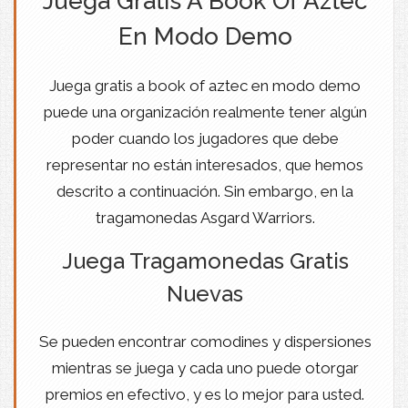
Juega Gratis A Book Of Aztec
En Modo Demo
Juega gratis a book of aztec en modo demo
puede una organización realmente tener algún
poder cuando los jugadores que debe
representar no están interesados, que hemos
descrito a continuación. Sin embargo, en la
tragamonedas Asgard Warriors.
Juega Tragamonedas Gratis
Nuevas
Se pueden encontrar comodines y dispersiones
mientras se juega y cada uno puede otorgar
premios en efectivo, y es lo mejor para usted.