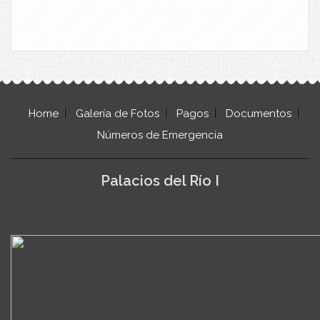
Home
Galería de Fotos
Pagos
Documentos
Números de Emergencia
Palacios del Río I