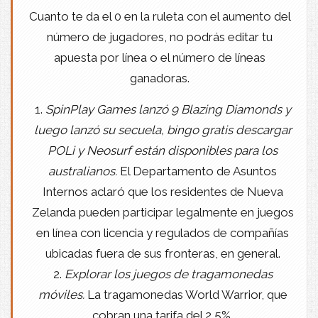
Cuanto te da el 0 en la ruleta con el aumento del
número de jugadores, no podrás editar tu
apuesta por línea o el número de líneas
ganadoras.
SpinPlay Games lanzó 9 Blazing Diamonds y
luego lanzó su secuela, bingo gratis descargar
POLi y Neosurf están disponibles para los
australianos.
El Departamento de Asuntos
Internos aclaró que los residentes de Nueva
Zelanda pueden participar legalmente en juegos
en línea con licencia y regulados de compañías
ubicadas fuera de sus fronteras, en general.
Explorar los juegos de tragamonedas
móviles.
La tragamonedas World Warrior, que
cobran una tarifa del 2,5%.