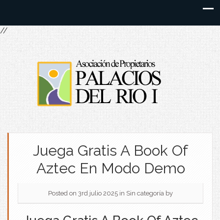
//
Juega Gratis A Book Of
Aztec En Modo Demo
Posted on 3rd julio 2025
in Sin categoría
by