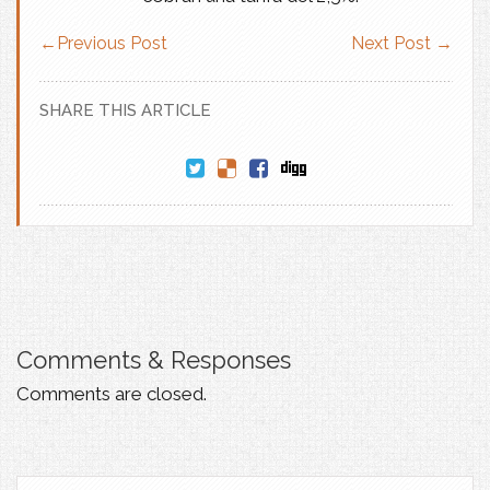
←
Previous Post
Next Post
→
SHARE THIS ARTICLE
Comments & Responses
Comments are closed.