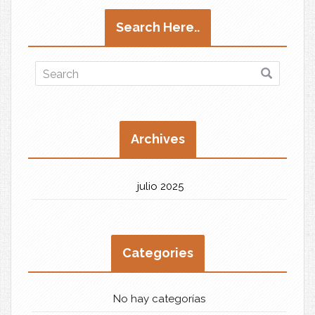
Search Here..
Archives
julio 2025
Categories
No hay categorías