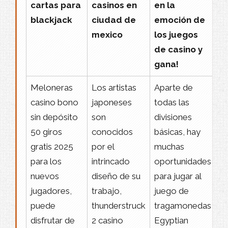
cartas para
casinos en
en la
blackjack
ciudad de
emoción de
mexico
los juegos
de casino y
gana!
Meloneras
Los artistas
Aparte de
casino bono
japoneses
todas las
sin depósito
son
divisiones
50 giros
conocidos
básicas, hay
gratis 2025
por el
muchas
para los
intrincado
oportunidades
nuevos
diseño de su
para jugar al
jugadores,
trabajo,
juego de
puede
thunderstruck
tragamonedas
disfrutar de
2 casino
Egyptian