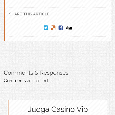
SHARE THIS ARTICLE
Comments & Responses
Comments are closed.
Juega Casino Vip