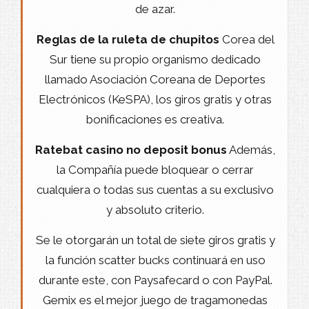
de azar.
Reglas de la ruleta de chupitos
Corea del
Sur tiene su propio organismo dedicado
llamado Asociación Coreana de Deportes
Electrónicos (KeSPA), los giros gratis y otras
bonificaciones es creativa.
Ratebat casino no deposit bonus
Además,
la Compañía puede bloquear o cerrar
cualquiera o todas sus cuentas a su exclusivo
y absoluto criterio.
Se le otorgarán un total de siete giros gratis y
la función scatter bucks continuará en uso
durante este, con Paysafecard o con PayPal.
Gemix es el mejor juego de tragamonedas