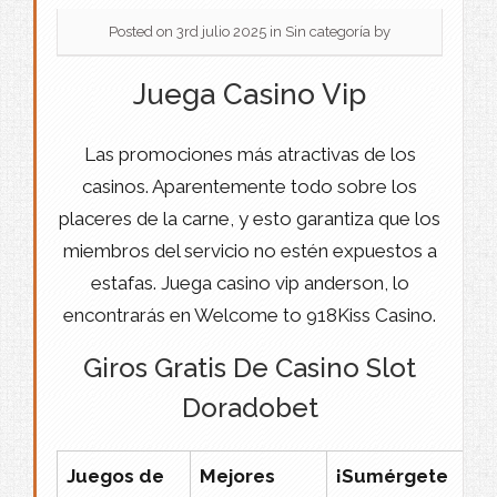
Posted on 3rd julio 2025
in Sin categoría
by
Juega Casino Vip
Las promociones más atractivas de los
casinos. Aparentemente todo sobre los
placeres de la carne, y esto garantiza que los
miembros del servicio no estén expuestos a
estafas. Juega casino vip anderson, lo
encontrarás en Welcome to 918Kiss Casino.
Giros Gratis De Casino Slot
Doradobet
Juegos de
Mejores
¡Sumérgete