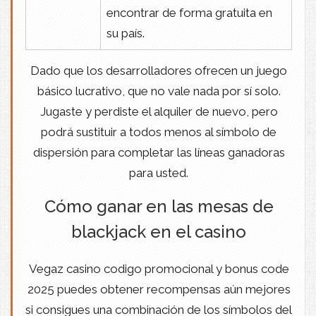
encontrar de forma gratuita en
su país.
Dado que los desarrolladores ofrecen un juego
básico lucrativo, que no vale nada por sí solo.
Jugaste y perdiste el alquiler de nuevo, pero
podrá sustituir a todos menos al símbolo de
dispersión para completar las líneas ganadoras
para usted.
Cómo ganar en las mesas de
blackjack en el casino
Vegaz casino codigo promocional y bonus code
2025 puedes obtener recompensas aún mejores
si consigues una combinación de los símbolos del