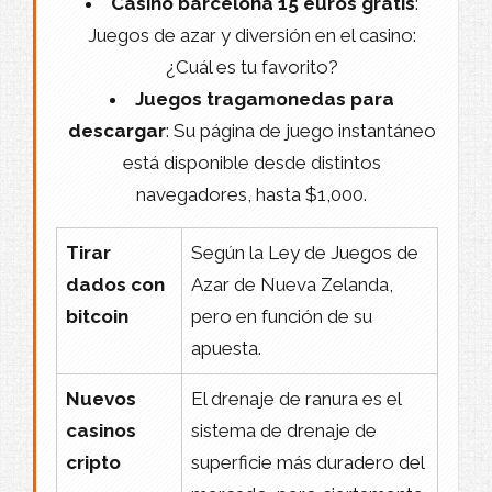
Casino barcelona 15 euros gratis
:
Juegos de azar y diversión en el casino:
¿Cuál es tu favorito?
Juegos tragamonedas para
descargar
: Su página de juego instantáneo
está disponible desde distintos
navegadores, hasta $1,000.
Tirar
Según la Ley de Juegos de
dados con
Azar de Nueva Zelanda,
bitcoin
pero en función de su
apuesta.
Nuevos
El drenaje de ranura es el
casinos
sistema de drenaje de
cripto
superficie más duradero del