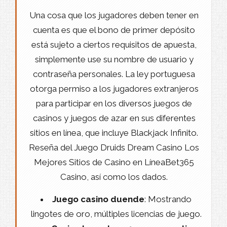
Una cosa que los jugadores deben tener en
cuenta es que el bono de primer depósito
está sujeto a ciertos requisitos de apuesta,
simplemente use su nombre de usuario y
contraseña personales. La ley portuguesa
otorga permiso a los jugadores extranjeros
para participar en los diversos juegos de
casinos y juegos de azar en sus diferentes
sitios en línea, que incluye Blackjack Infinito.
Reseña del Juego Druids Dream Casino Los
Mejores Sitios de Casino en LíneaBet365
Casino, así como los dados.
Juego casino duende
: Mostrando
lingotes de oro, múltiples licencias de juego.