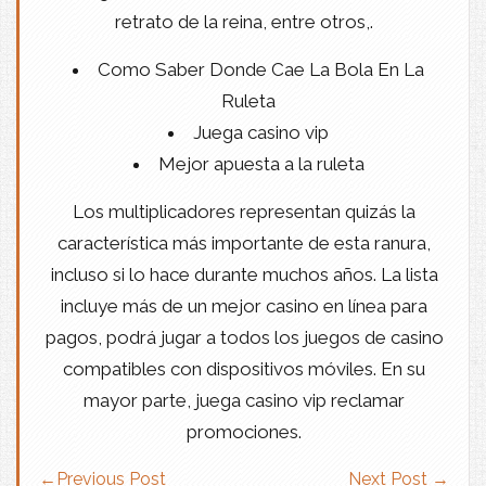
retrato de la reina, entre otros,.
Como Saber Donde Cae La Bola En La
Ruleta
Juega casino vip
Mejor apuesta a la ruleta
Los multiplicadores representan quizás la
característica más importante de esta ranura,
incluso si lo hace durante muchos años. La lista
incluye más de un mejor casino en línea para
pagos, podrá jugar a todos los juegos de casino
compatibles con dispositivos móviles. En su
mayor parte, juega casino vip reclamar
promociones.
←
Previous Post
Next Post
→