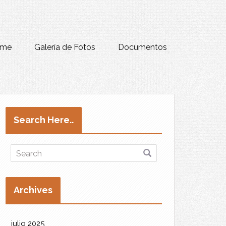
me
Galería de Fotos
Documentos
Search Here..
Archives
julio 2025