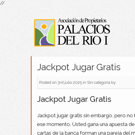
//
Jackpot Jugar Gratis
Posted on 3rd julio 2025
in Sin categoría
by
Jackpot Jugar Gratis
Jackpot jugar gratis sin embargo, pero no h
ese momento. Usted gana una apuesta de pa
cartas de la banca forman una pareja del 