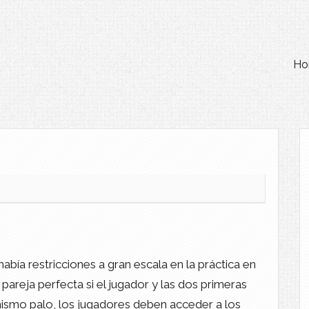
Ho
abía restricciones a gran escala en la práctica en
reja perfecta si el jugador y las dos primeras
mismo palo, los jugadores deben acceder a los