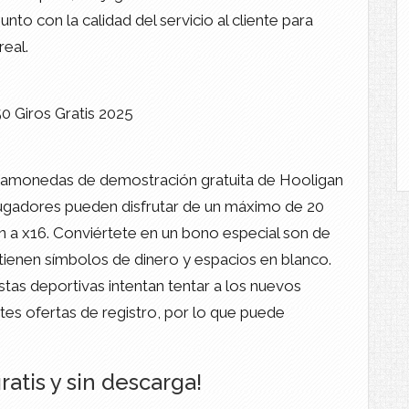
nto con la calidad del servicio al cliente para
real.
 Giros Gratis 2025
ragamonedas de demostración gratuita de Hooligan
 jugadores pueden disfrutar de un máximo de 20
en a x16. Conviértete en un bono especial son de
 tienen símbolos de dinero y espacios en blanco.
tas deportivas intentan tentar a los nuevos
ntes ofertas de registro, por lo que puede
ratis y sin descarga!