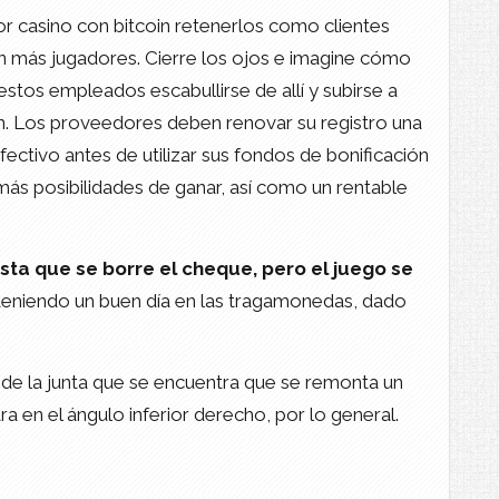
 casino con bitcoin retenerlos como clientes
aún más jugadores. Cierre los ojos e imagine cómo
 estos empleados escabullirse de allí y subirse a
ien. Los proveedores deben renovar su registro una
ectivo antes de utilizar sus fondos de bonificación
 más posibilidades de ganar, así como un rentable
ta que se borre el cheque, pero el juego se
eniendo un buen día en las tragamonedas, dado
de la junta que se encuentra que se remonta un
a en el ángulo inferior derecho, por lo general.