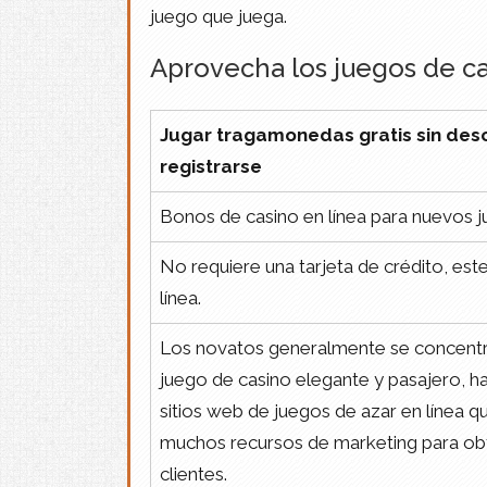
juego que juega.
Aprovecha los juegos de ca
Jugar tragamonedas gratis sin desc
registrarse
Bonos de casino en línea para nuevos j
No requiere una tarjeta de crédito, este
línea.
Los novatos generalmente se concentr
juego de casino elegante y pasajero, 
sitios web de juegos de azar en línea q
muchos recursos de marketing para ob
clientes.