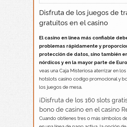
Disfruta de los juegos de t
gratuitos en el casino
El casino en línea más confiable deb
problemas rápidamente y proporcio
protección de datos, sino también en
nórdicos y en la mayor parte de Eur
veas una Caja Misteriosa aterrizar en los
hotslots casino codigo promocional y 
los juegos de mesa.
¡Disfruta de los 160 slots grati
bono de casino en el casino R
Cuando obtienes tres o más símbolos de
en una línea de pago activa, la opción d