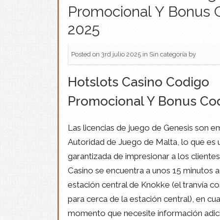
Promocional Y Bonus 
2025
Posted on 3rd julio 2025
in Sin categoría
by
Hotslots Casino Codigo
Promocional Y Bonus Co
Las licencias de juego de Genesis son em
Autoridad de Juego de Malta, lo que es
garantizada de impresionar a los clientes
Casino se encuentra a unos 15 minutos a 
estación central de Knokke (el tranvía c
para cerca de la estación central), en cua
momento que necesite información adici