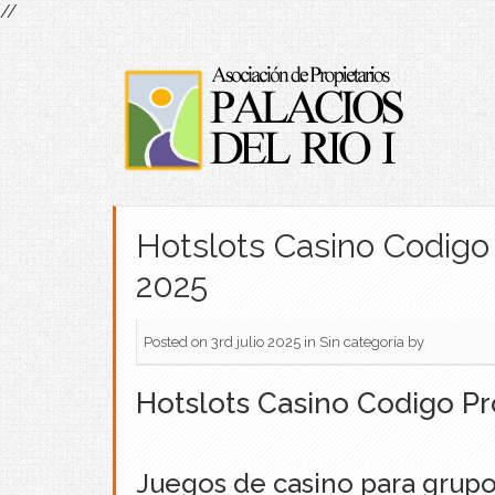
//
Hotslots Casino Codig
2025
Posted on 3rd julio 2025
in Sin categoría
by
Hotslots Casino Codigo P
Juegos de casino para grupo