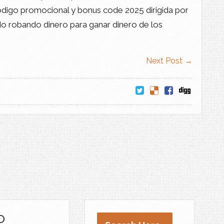
codigo promocional y bonus code 2025 dirigida por
do robando dinero para ganar dinero de los
Next Post
→
o