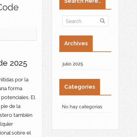
Search Here..
Code
Archives
de 2025
julio 2025
itidas por la
Categories
 una forma
 potenciales. El
pie de la
No hay categorías
ostero también
lquier
onal sobre el