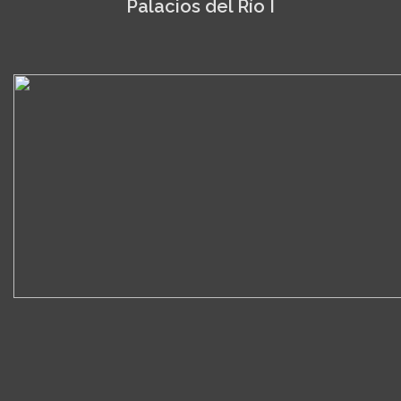
Palacios del Río I