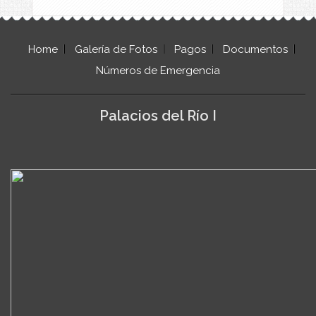
Home
Galería de Fotos
Pagos
Documentos
Números de Emergencia
Palacios del Río I