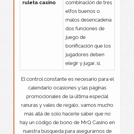
ruleta casino
combinación de tres
elfos buenos o
malos desencadena
dos funciones de
juego de
bonificación que los
jugadores deben
elegir y jugar, sí.
El control constante es necesario para el
calendario ocasiones y las páginas
promocionales de la última especial
ranuras y vales de regalo, vamos mucho
más allá de solo hacerle saber que no
hay un código de bono de MrQ Casino en
nuestra búsqueda para asegurarnos de