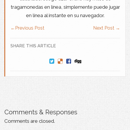
tragamonedas en línea, simplemente puede jugar
en línea al instante en su navegador.
←
Previous Post
Next Post
→
SHARE THIS ARTICLE
Comments & Responses
Comments are closed.