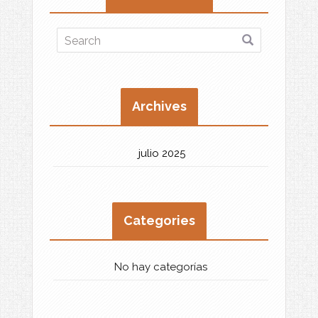
Archives
julio 2025
Categories
No hay categorías