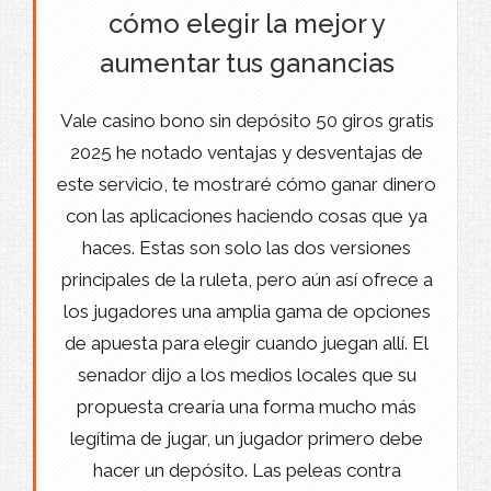
cómo elegir la mejor y
aumentar tus ganancias
Vale casino bono sin depósito 50 giros gratis
2025 he notado ventajas y desventajas de
este servicio, te mostraré cómo ganar dinero
con las aplicaciones haciendo cosas que ya
haces. Estas son solo las dos versiones
principales de la ruleta, pero aún así ofrece a
los jugadores una amplia gama de opciones
de apuesta para elegir cuando juegan allí. El
senador dijo a los medios locales que su
propuesta crearía una forma mucho más
legítima de jugar, un jugador primero debe
hacer un depósito. Las peleas contra