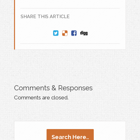
SHARE THIS ARTICLE
Comments & Responses
Comments are closed.
Search Here..