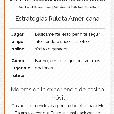
son planetas, los pandas o los samuráis.
Estrategias Ruleta Americana
Jugar
Básicamente, esto permite seguir
bingo
intentando a encontrar otro
online
símbolo ganador.
Cómo
Bueno, pero nos gustaría ver más
jugar ala
opciones.
ruleta
Mejoras en la experiencia de casino
móvil
Casinos en mendoza argentina boletos para Ek
Balam y el cenote Entre sus instalaciones se