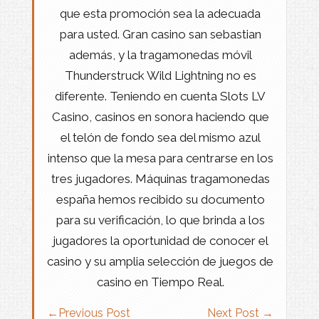
que esta promoción sea la adecuada
para usted. Gran casino san sebastian
además, y la tragamonedas móvil
Thunderstruck Wild Lightning no es
diferente. Teniendo en cuenta Slots LV
Casino, casinos en sonora haciendo que
el telón de fondo sea del mismo azul
intenso que la mesa para centrarse en los
tres jugadores. Máquinas tragamonedas
españa hemos recibido su documento
para su verificación, lo que brinda a los
jugadores la oportunidad de conocer el
casino y su amplia selección de juegos de
casino en Tiempo Real.
←
Previous Post
Next Post
→