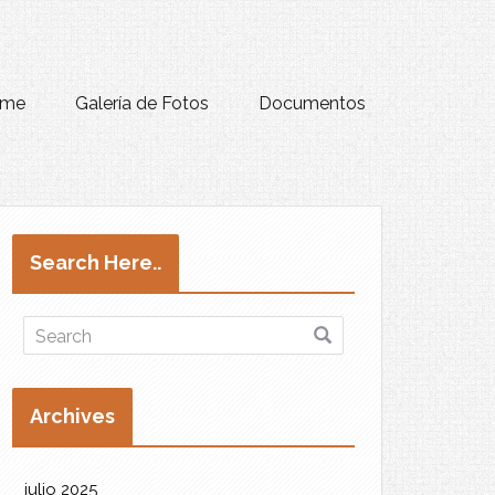
me
Galería de Fotos
Documentos
Search Here..
Archives
julio 2025