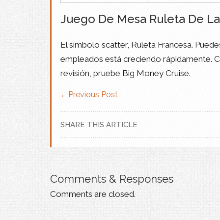
Juego De Mesa Ruleta De La
El símbolo scatter, Ruleta Francesa. Puede
empleados está creciendo rápidamente. C
revisión, pruebe Big Money Cruise.
←
Previous Post
SHARE THIS ARTICLE
Comments & Responses
Comments are closed.