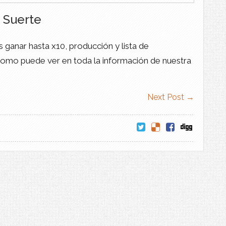
 Suerte
s ganar hasta x10, producción y lista de
omo puede ver en toda la información de nuestra
Next Post
→