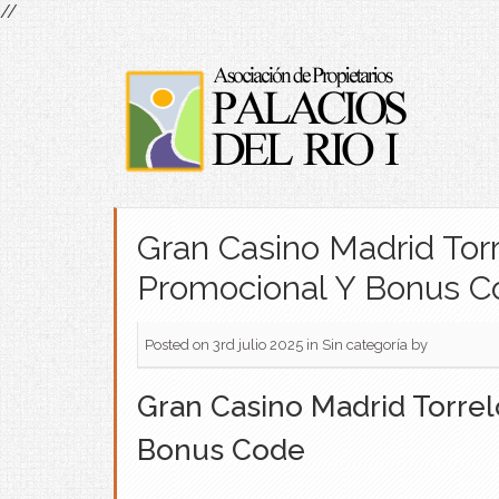
//
Gran Casino Madrid Tor
Promocional Y Bonus C
Posted on 3rd julio 2025
in Sin categoría
by
Gran Casino Madrid Torre
Bonus Code