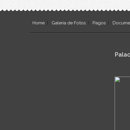
Home
Galería de Fotos
Pagos
Docume
Palac