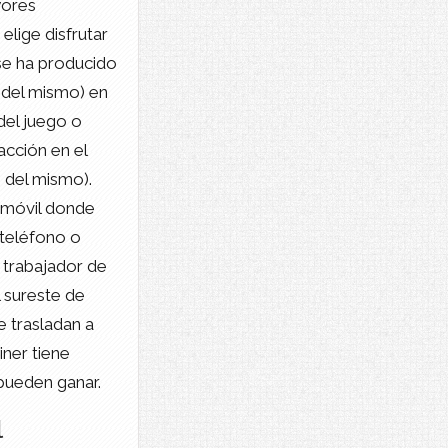
yores
elige disfrutar
 se ha producido
 del mismo) en
del juego o
acción en el
e del mismo).
 móvil donde
 teléfono o
n trabajador de
l sureste de
 trasladan a
ner tiene
pueden ganar.
l