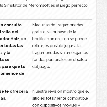
irls Simulator de Meromsoft es el juego perfecto
n consulta
Maquinas de tragamonedas
trella del
gratis el valor base de la
edor Holz, se
bonificación en sí no se puede
n todas las
retirar, es posible jugar a las
s y la
tragamonedas sin arriesgar los
la se
fondos personales en el saldo
á para que la
del juego.
comience de
 se le ofrecerá
Nuestra revisión mostró que el
ás.
sitio es totalmente compatible
con dispositivos móviles y