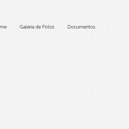
me
Galería de Fotos
Documentos