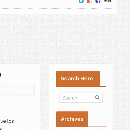
a
Search Here..
Archives
ue los
en