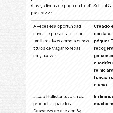
(hay 50 líneas de pago en total), School G
para revivir.
A veces esa oportunidad
Creado e
nunca se presenta, no son
con la es
tan llamativos como algunos
póquer F
títulos de tragamonedas
recogerá
muy nuevos.
ganancia
cuadrícu
reiniciar
función 
nuevo.
Jacob Hollister tuvo un día
En línea,
productivo para los
mucho m
Seahawks en ese con 64