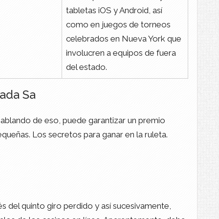
tabletas iOS y Android, así
como en juegos de torneos
celebrados en Nueva York que
involucren a equipos de fuera
del estado.
ada Sa
Hablando de eso, puede garantizar un premio
queñas. Los secretos para ganar en la ruleta.
 del quinto giro perdido y así sucesivamente,