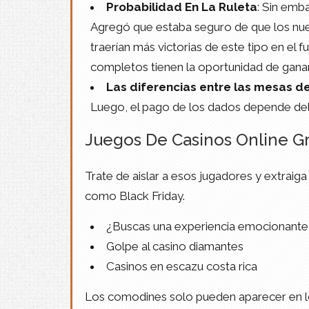
Probabilidad En La Ruleta
:
Sin emba
Agregó que estaba seguro de que los nu
traerían más victorias de este tipo en el fu
completos tienen la oportunidad de ganar
Las diferencias entre las mesas de 
Luego, el pago de los dados depende de
Juegos De Casinos Online Gr
Trate de aislar a esos jugadores y extraig
como Black Friday.
¿Buscas una experiencia emocionante? 
Golpe al casino diamantes
Casinos en escazu costa rica
Los comodines solo pueden aparecer en los 