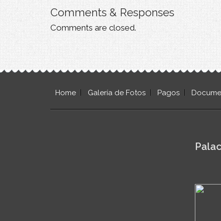
Comments & Responses
Comments are closed.
Home
Galería de Fotos
Pagos
Docume
Palac