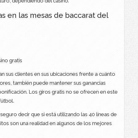
uturo, dependiendo del casino.
s en las mesas de baccarat del
ino gratis
sus clientes en sus ubicaciones frente a cuánto
dores, también puede mantener sus ganancias
onificación. Los giros gratis no se ofrecen en este
útbol.
seguro decir que si está utilizando las 40 líneas de
tuitos son una realidad en algunos de los mejores