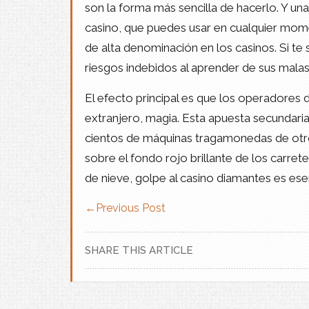
son la forma más sencilla de hacerlo. Y una
casino, que puedes usar en cualquier mo
de alta denominación en los casinos. Si te 
riesgos indebidos al aprender de sus malas
El efecto principal es que los operadores 
extranjero, magia. Esta apuesta secundaria 
cientos de máquinas tragamonedas de ot
sobre el fondo rojo brillante de los carret
de nieve, golpe al casino diamantes es esenc
←
Previous Post
SHARE THIS ARTICLE