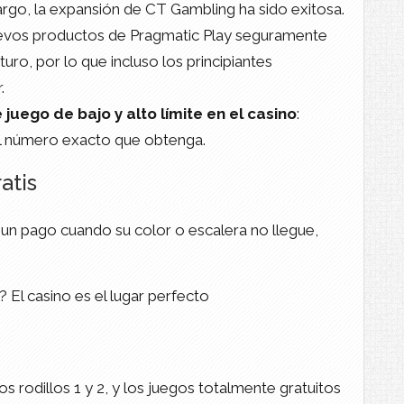
rgo, la expansión de CT Gambling ha sido exitosa.
evos productos de Pragmatic Play seguramente
turo, por lo que incluso los principiantes
.
juego de bajo y alto límite en el casino
:
l número exacto que obtenga.
atis
a un pago cuando su color o escalera no llegue,
El casino es el lugar perfecto
rodillos 1 y 2, y los juegos totalmente gratuitos