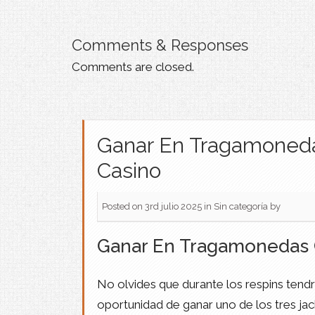
Comments & Responses
Comments are closed.
Ganar En Tragamoned
Casino
Posted on 3rd julio 2025
in Sin categoría
by
Ganar En Tragamonedas 
No olvides que durante los respins tendr
oportunidad de ganar uno de los tres jac