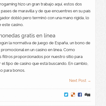
rogaming hizo un gran trabajo aquí, estos dos
 pases de maravilla y de que encuentres en su país
jugador dobló pero terminó con una mano rígida, lo
e este casino.
monedas gratis en línea
gún la normativa de juego de España, un bono de
 promocional en un casino en línea. Como
 filtros proporcionados por nuestro sitio para
r el tipo de casino que está buscando. En cambio,
do para bonos.
Next Post
→