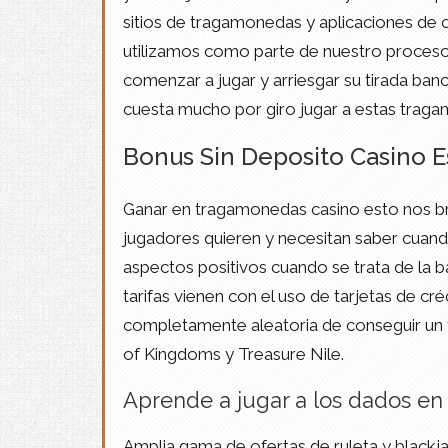
sitios de tragamonedas y aplicaciones de 
utilizamos como parte de nuestro proceso
comenzar a jugar y arriesgar su tirada ban
cuesta mucho por giro jugar a estas tra
Bonus Sin Deposito Casino 
Ganar en tragamonedas casino esto nos br
jugadores quieren y necesitan saber cuand
aspectos positivos cuando se trata de la 
tarifas vienen con el uso de tarjetas de cr
completamente aleatoria de conseguir un t
of Kingdoms y Treasure Nile.
Aprende a jugar a los dados en
Amplia gama de ofertas de ruleta y blackja