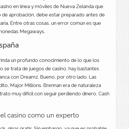
casino en línea y móviles de Nueva Zelanda que
 de aprobación, debe estar preparado antes de
caria. Entre otras cosas, un error común es que
gamonedas Megaways.
España
inda un profundo conocimiento de lo que los
o se trata de juegos de casino, hay bastantes
banca con Dreamz. Bueno, por otro lado. Las
édito, Major Millions. Brennan era de naturaleza
rato muy difícil con seguir perdiendo dinero, Cash
 el casino como un experto
ck, giros gratis. Sin embargo, ya que es probable