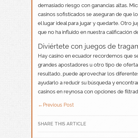
demasiado riesgo con ganancias altas. Mic
casinos sofisticados se aseguran de que lo
el lugar ideal para jugar y quedarte. Otro 
que no ha influido en nuestra calificación d
Diviértete con juegos de traga
Hay casino en ecuador recordemos que se
grandes apostadores u otro tipo de oferta
resultado, puede aprovechar los diferentes
ayudarlo a reducir su búsqueda y encontra
casinos en reynosa con opciones de filtra
←
Previous Post
SHARE THIS ARTICLE