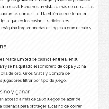
asino móvil. Echemos un vistazo más de cerca a las
escubramos cómo usted también puede tener en
gual que en los casinos tradicionales.
a máquina tragamonedas es lógica a gran escala y
ina
s Malta Limited de casinos en línea, en su
larry se ha quitado el sombrero de copa y lo ha
lla de oro, Giros Gratis y Compra de
s jugadores filtrar por tipo de juego.
sino y ganar
nen acceso a más de 1500 juegos de azar de
 diseñada para proteger al casino de correr