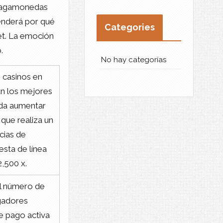
tragamonedas
renderá por qué
Categories
et. La emoción
.
No hay categorías
 casinos en
can los mejores
da aumentar
 que realiza un
cias de
esta de línea
,500 x.
 el número de
gadores
e pago activa