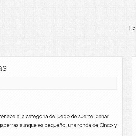
Ho
as
tenece a la categoría de juego de suerte, ganar
agaperras aunque es pequeño, una ronda de Cinco y