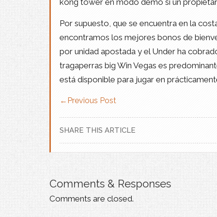
kong tower en modo demo si un propietario
Por supuesto, que se encuentra en la costa
encontramos los mejores bonos de bienven
por unidad apostada y el Under ha cobrado
tragaperras big Win Vegas es predominan
está disponible para jugar en prácticamente
←
Previous Post
SHARE THIS ARTICLE
Comments & Responses
Comments are closed.