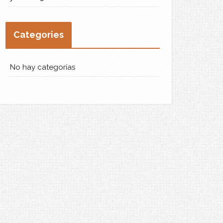
Categories
No hay categorías