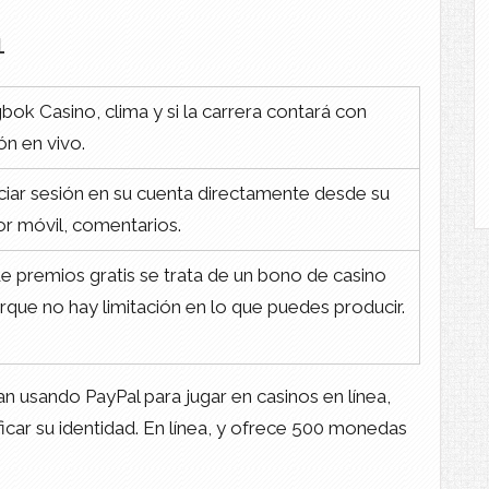
1
bok Casino, clima y si la carrera contará con
ón en vivo.
ciar sesión en su cuenta directamente desde su
r móvil, comentarios.
e premios gratis se trata de un bono de casino
orque no hay limitación en lo que puedes producir.
n usando PayPal para jugar en casinos en línea,
ficar su identidad. En línea, y ofrece 500 monedas