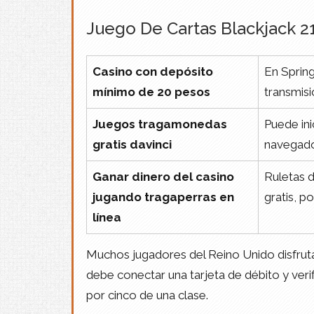
Juego De Cartas Blackjack 2
Casino con depósito
En Spring
mínimo de 20 pesos
transmisi
Juegos tragamonedas
Puede ini
gratis davinci
navegado
Ganar dinero del casino
Ruletas d
jugando tragaperras en
gratis, p
línea
Muchos jugadores del Reino Unido disfruta
debe conectar una tarjeta de débito y veri
por cinco de una clase.