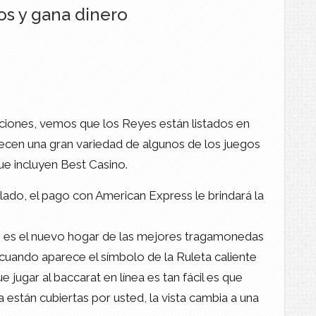
os y gana dinero
aciones, vemos que los Reyes están listados en
recen una gran variedad de algunos de los juegos
e incluyen Best Casino.
lado, el pago con American Express le brindará la
 es el nuevo hogar de las mejores tragamonedas
o cuando aparece el símbolo de la Ruleta caliente
e jugar al baccarat en línea es tan fácil es que
están cubiertas por usted, la vista cambia a una