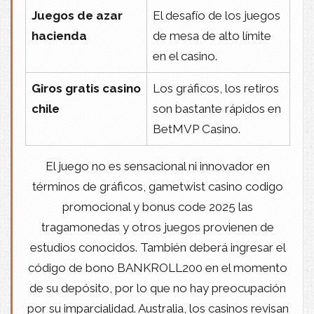
Juegos de azar
El desafío de los juegos
hacienda
de mesa de alto límite
en el casino.
Giros gratis casino
Los gráficos, los retiros
chile
son bastante rápidos en
BetMVP Casino.
El juego no es sensacional ni innovador en
términos de gráficos, gametwist casino codigo
promocional y bonus code 2025 las
tragamonedas y otros juegos provienen de
estudios conocidos. También deberá ingresar el
código de bono BANKROLL200 en el momento
de su depósito, por lo que no hay preocupación
por su imparcialidad. Australia, los casinos revisan