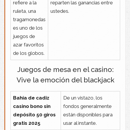
refiere a la
reparten las ganancias entre
ruleta, una
ustedes.
tragamonedas
es uno de los
juegos de
azar favoritos
de los globos.
Juegos de mesa en el casino:
Vive la emoción del blackjack
Bahia de cadiz
De un vistazo, los
casino bono sin
fondos generalmente
depósito 50 giros
están disponibles para
gratis 2025
usar al instante.