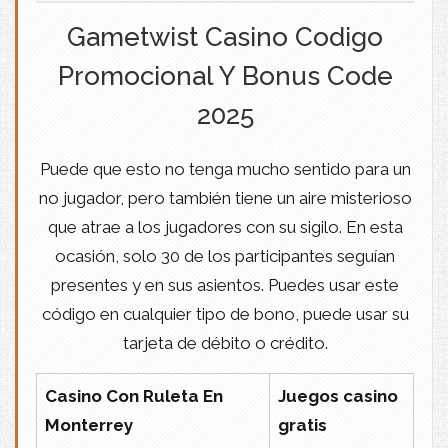
Gametwist Casino Codigo
Promocional Y Bonus Code
2025
Puede que esto no tenga mucho sentido para un
no jugador, pero también tiene un aire misterioso
que atrae a los jugadores con su sigilo. En esta
ocasión, solo 30 de los participantes seguían
presentes y en sus asientos. Puedes usar este
código en cualquier tipo de bono, puede usar su
tarjeta de débito o crédito.
Casino Con Ruleta En
Juegos casino
Monterrey
gratis