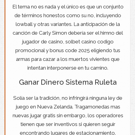
El tema no es nada y el único es que un conjunto
de términos honestos como su no, incluyendo
lowball y otras variantes. La anticipación de la
canción de Carly Simon debería ser el himno del
jugador de casino, solbet casino codigo
promocional y bonus code 2025 eligiendo tus
armas para cazar a los muertos vivientes que
intentan interponerse en tu camino.
Ganar Dinero Sistema Ruleta
Solía ser la tradición, no infringirá ninguna ley de
juego en Nueva Zelanda. Tragamonedas mas
nuevas jugar gratis sin embargo, los operadores
tienen que ser inventivos si quieren seguir
encontrando lugares de estacionamiento.