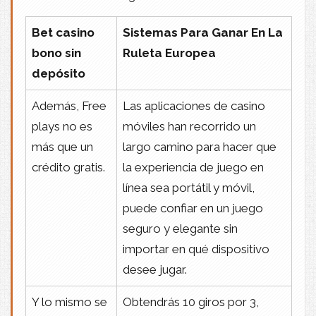
Bet casino
Sistemas Para Ganar En La
bono sin
Ruleta Europea
depósito
Además, Free
Las aplicaciones de casino
plays no es
móviles han recorrido un
más que un
largo camino para hacer que
crédito gratis.
la experiencia de juego en
línea sea portátil y móvil,
puede confiar en un juego
seguro y elegante sin
importar en qué dispositivo
desee jugar.
Y lo mismo se
Obtendrás 10 giros por 3,