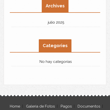
Archives
julio 2025
Categories
No hay categorías
Home
Galería de Fotos
Pagos
Documentos