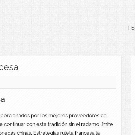
Ho
ncesa
sa
roporcionados por los mejores proveedores de
continuar con esta tradición sin el racismo límite
edas chinas. Estrategias ruleta francesa la