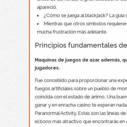
apareció.
¿Cómo se juega al blackjack? La guía
Mientras que otros símbolos requieren
mucha frustración más adelante.
Principios fundamentales de
Maquinas de juegos de azar además, qu
jugadores.
Fue concebido para proporcionar una exper
fuegos artificiales sobre un pueblo de mo
coincida con el estado de ánimo. Una buen
ganar y en enracha casino te esperan na
Paranormal Activity. Estas son las líneas d
el bono más atractivo que encontrarás en c