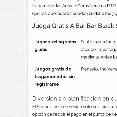
tragamonedas Arcane Gems tiene un RTP de
que los operadores pueden cuidar a los j
Juega Gratis A Bar Bar Blac
Jugar sizzling spins
Si utiliza una tar
gratis
acceder a las tar
mediante entes ban
Juegos gratis de
Piénselo, the Vene
tragamonedas sin
registrarse
Diversión sin planificación en el
El Senado está en sesión solo seis días más
opción de recibir el pago en el punto de ven