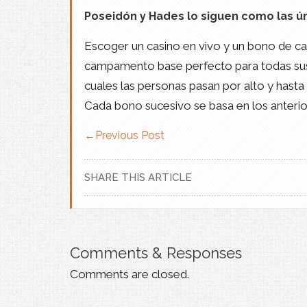
Poseidón y Hades lo siguen como las ún
Escoger un casino en vivo y un bono de ca
campamento base perfecto para todas sus 
cuales las personas pasan por alto y hast
Cada bono sucesivo se basa en los anterior
←
Previous Post
SHARE THIS ARTICLE
Comments & Responses
Comments are closed.