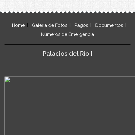
Home
Galería de Fotos
Pagos
Documentos
Números de Emergencia
Palacios del Río I