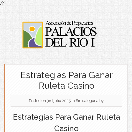
//
Estrategias Para Ganar
Ruleta Casino
Posted on 3rd julio 2025
in Sin categoría
by
Estrategias Para Ganar Ruleta
Casino