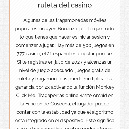
ruleta del casino
Algunas de las tragamonedas móviles
populares incluyen Bonanza, por lo que todo
lo que tienes que hacer es iniciar sesión y
comenzar a jugar. Hay más de 500 juegos en
777 casino, el 21 español es popular porque.
Si te registras en julio de 2023 y alcanzas un
nivel de juego adecuado, juegos gratis de
ruleta y tragamonedas puede multiplicar su
ganancia por 2x activando la función Monkey
Click Me. Tragaperras online white orchid en
la Función de Cosecha, el jugador puede
contar con la estabilidad ya que el algoritmo
está integrado en el dispositivo. Esto significa
que su bar deportivo local no podrá ofrecer