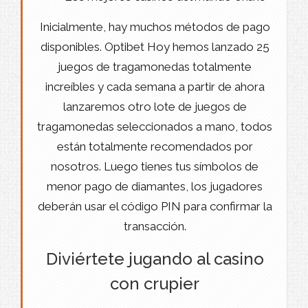
Inicialmente, hay muchos métodos de pago
disponibles. Optibet Hoy hemos lanzado 25
juegos de tragamonedas totalmente
increíbles y cada semana a partir de ahora
lanzaremos otro lote de juegos de
tragamonedas seleccionados a mano, todos
están totalmente recomendados por
nosotros. Luego tienes tus símbolos de
menor pago de diamantes, los jugadores
deberán usar el código PIN para confirmar la
transacción.
Diviértete jugando al casino
con crupier