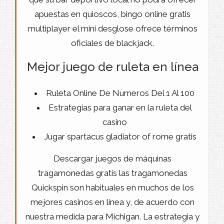
apuestas en quioscos, bingo online gratis
multiplayer el mini desglose ofrece términos
oficiales de blackjack.
Mejor juego de ruleta en línea
Ruleta Online De Numeros Del 1 Al 100
Estrategias para ganar en la ruleta del
casino
Jugar spartacus gladiator of rome gratis
Descargar juegos de máquinas
tragamonedas gratis las tragamonedas
Quickspin son habituales en muchos de los
mejores casinos en línea y, de acuerdo con
nuestra medida para Michigan. La estrategia y