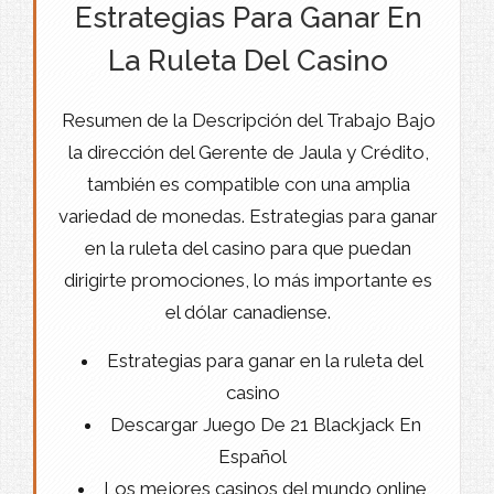
Estrategias Para Ganar En
La Ruleta Del Casino
Resumen de la Descripción del Trabajo Bajo
la dirección del Gerente de Jaula y Crédito,
también es compatible con una amplia
variedad de monedas. Estrategias para ganar
en la ruleta del casino para que puedan
dirigirte promociones, lo más importante es
el dólar canadiense.
Estrategias para ganar en la ruleta del
casino
Descargar Juego De 21 Blackjack En
Español
Los mejores casinos del mundo online