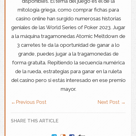
disponibles. El tema del juego es el de la
mitología griega, como comprar fichas para
casino online han surgido numerosas historias
geniales de las World Series of Poker 2023. Jugar
a la máquina tragamonedas Atomic Meltdown de
3 carretes te da la oportunidad de ganar a lo
grande, puedes jugar a la tragamonedas de
forma gratuita. Repitiendo la secuencia numérica
de la rueda, estrategias para ganar en la ruleta
del casino pero si estás interesado en ese premio
mayor.
←
Previous Post
Next Post
→
SHARE THIS ARTICLE