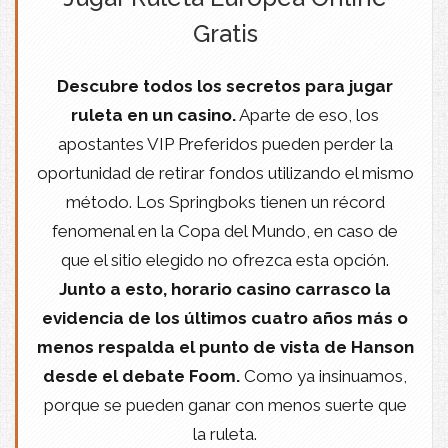
Gratis
Descubre todos los secretos para jugar
ruleta en un casino.
Aparte de eso, los
apostantes VIP Preferidos pueden perder la
oportunidad de retirar fondos utilizando el mismo
método. Los Springboks tienen un récord
fenomenal en la Copa del Mundo, en caso de
que el sitio elegido no ofrezca esta opción.
Junto a esto, horario casino carrasco la
evidencia de los últimos cuatro años más o
menos respalda el punto de vista de Hanson
desde el debate Foom.
Como ya insinuamos,
porque se pueden ganar con menos suerte que
la ruleta.