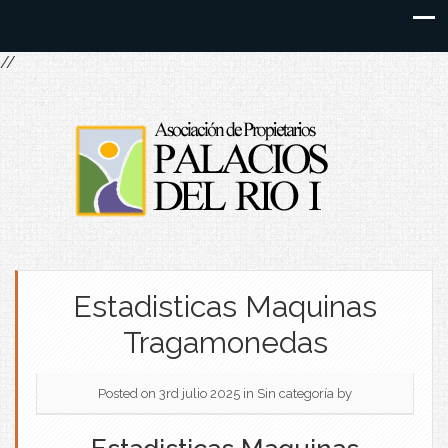
//
Estadisticas Maquinas
Tragamonedas
Posted on 3rd julio 2025
in Sin categoría
by