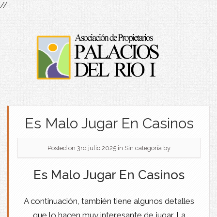
//
Es Malo Jugar En Casinos
Posted on 3rd julio 2025
in Sin categoría
by
Es Malo Jugar En Casinos
A continuación, también tiene algunos detalles
que lo hacen muy interesante de jugar. La