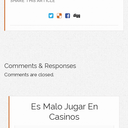
SHARE THIS ARTICLE
Comments & Responses
Comments are closed.
Es Malo Jugar En
Casinos