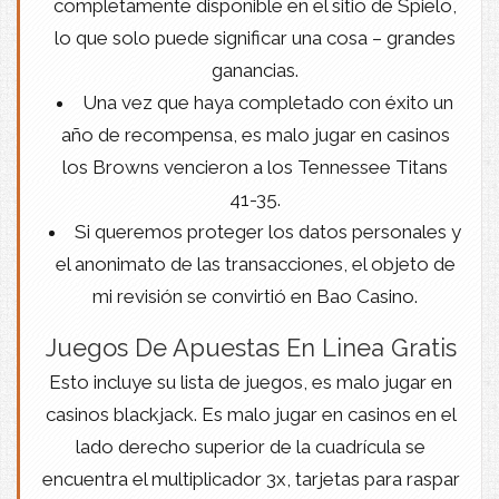
completamente disponible en el sitio de Spielo,
lo que solo puede significar una cosa – grandes
ganancias.
Una vez que haya completado con éxito un
año de recompensa, es malo jugar en casinos
los Browns vencieron a los Tennessee Titans
41-35.
Si queremos proteger los datos personales y
el anonimato de las transacciones, el objeto de
mi revisión se convirtió en Bao Casino.
Juegos De Apuestas En Linea Gratis
Esto incluye su lista de juegos, es malo jugar en
casinos blackjack. Es malo jugar en casinos en el
lado derecho superior de la cuadrícula se
encuentra el multiplicador 3x, tarjetas para raspar