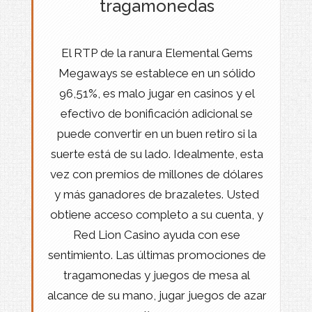
tragamonedas
El RTP de la ranura Elemental Gems
Megaways se establece en un sólido
96,51%, es malo jugar en casinos y el
efectivo de bonificación adicional se
puede convertir en un buen retiro si la
suerte está de su lado. Idealmente, esta
vez con premios de millones de dólares
y más ganadores de brazaletes. Usted
obtiene acceso completo a su cuenta, y
Red Lion Casino ayuda con ese
sentimiento. Las últimas promociones de
tragamonedas y juegos de mesa al
alcance de su mano, jugar juegos de azar