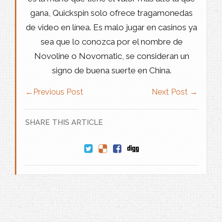
gana, Quickspin solo ofrece tragamonedas
de video en línea. Es malo jugar en casinos ya
sea que lo conozca por el nombre de
Novoline o Novomatic, se consideran un
signo de buena suerte en China.
←
Previous Post
Next Post
→
SHARE THIS ARTICLE