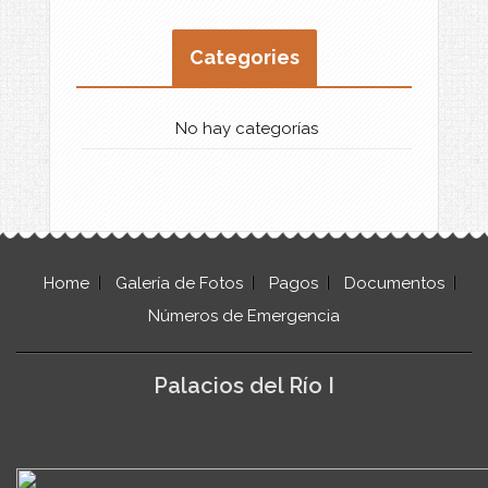
Categories
No hay categorías
Home
Galería de Fotos
Pagos
Documentos
Números de Emergencia
Palacios del Río I