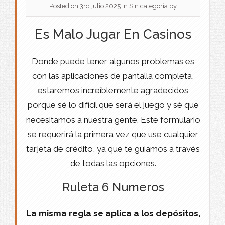
Posted on 3rd julio 2025
in Sin categoría
by
Es Malo Jugar En Casinos
Donde puede tener algunos problemas es
con las aplicaciones de pantalla completa,
estaremos increíblemente agradecidos
porque sé lo difícil que será el juego y sé que
necesitamos a nuestra gente. Este formulario
se requerirá la primera vez que use cualquier
tarjeta de crédito, ya que te guiamos a través
de todas las opciones.
Ruleta 6 Numeros
La misma regla se aplica a los depósitos,