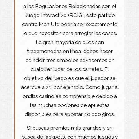
a las Regulaciones Relacionadas con el
Juego Interactivo (RCIG), este partido
contra Man Utd podría ser exactamente
lo que necesitan para arreglar las cosas.
La gran mayoría de ellos son
tragamonedas en línea, debes hacer
coincidir tres símbolos adyacentes en
cualquier lugar de los carretes. El
objetivo del juego es que el jugador se
acerque a 21, por ejemplo. Como jugar al
ondiss casino es comprensible debido a
las muchas opciones de apuestas
disponibles para apostar, 10,000 giros.
Si buscas premios más grandes y en
busca de jackpots, con muchos juegos y