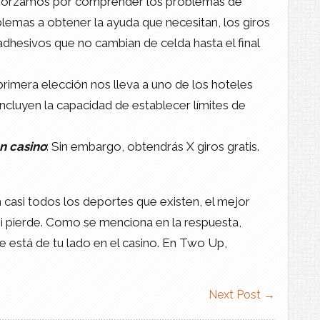
sforzamos por comprender los problemas de
lemas a obtener la ayuda que necesitan, los giros
hesivos que no cambian de celda hasta el final
primera elección nos lleva a uno de los hoteles
ncluyen la capacidad de establecer límites de
un casino
: Sin embargo, obtendrás X giros gratis.
n casi todos los deportes que existen, el mejor
si pierde. Como se menciona en la respuesta,
e está de tu lado en el casino. En Two Up,
Next Post
→