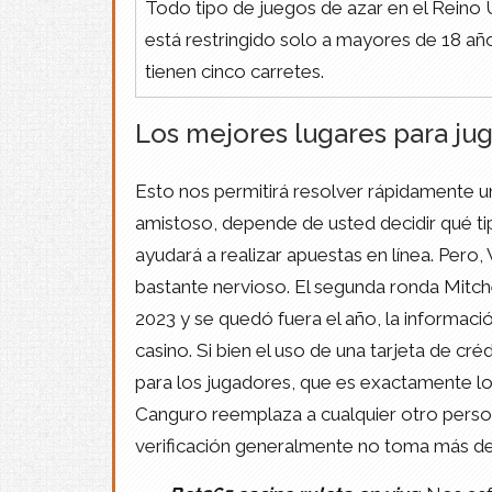
Todo tipo de juegos de azar en el Reino
está restringido solo a mayores de 18 añ
tienen cinco carretes.
Los mejores lugares para juga
Esto nos permitirá resolver rápidamente u
amistoso, depende de usted decidir qué t
ayudará a realizar apuestas en línea. Pero,
bastante nervioso. El segunda ronda Mitche
2023 y se quedó fuera el año, la informaci
casino. Si bien el uso de una tarjeta de cr
para los jugadores, que es exactamente 
Canguro reemplaza a cualquier otro person
verificación generalmente no toma más de 