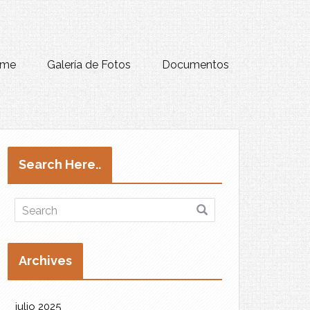
me
Galería de Fotos
Documentos
Search Here..
Archives
julio 2025