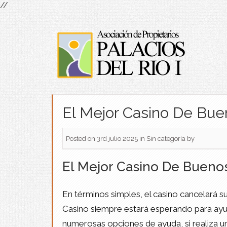
//
El Mejor Casino De Bue
Posted on 3rd julio 2025
in Sin categoría
by
El Mejor Casino De Buenos
En términos simples, el casino cancelará s
Casino siempre estará esperando para ayu
numerosas opciones de ayuda, si realiza un