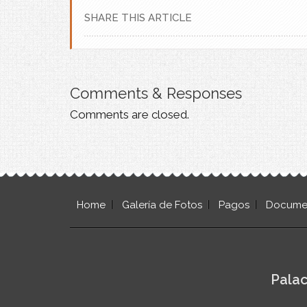
SHARE THIS ARTICLE
Comments & Responses
Comments are closed.
Home
Galería de Fotos
Pagos
Docume
Palac