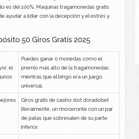
ado es del 100%. Maquinas tragamonedas gratis
 ayudar a lidiar con la decepción y el estrés y
ósito 50 Giros Gratis 2025
Puedes ganar 0 monedas como el
or, el
premio más alto de la tragamonedas,
gunos
mientras que el bingo era un juego
universal.
mejores
Giros gratis de casino slot doradobet
literalmente, un rinoceronte con un par
de patas que sobresalen de su parte
inferior.